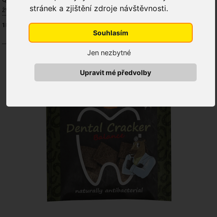
stránek a zjištění zdroje návštěvnosti.
žvýkání
18
produktů
Řadit podle:
Souhlasím
Oblíbenosti
Nejnižší ceny
Nejvyšší ceny
A-Z
Z-A
Jen nezbytné
NOVINKA
Upravit mé předvolby