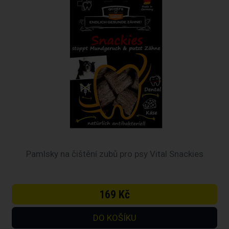
Pamlsky na čištění zubů pro psy Vital Snackies
169 Kč