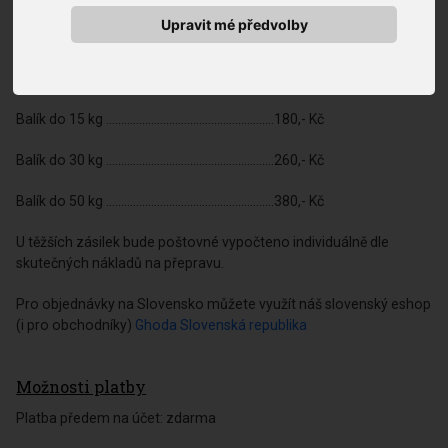
U těžších zásilek bude poštovné vypočteno individuálně dle
Upravit mé předvolby
skutečných nákladů na přepravu.
Kurýrní služba GLS (Slovenská republika)
Balík do 15 kg ........................................................180,- Kč
Balík do 30 kg ........................................................260,- Kč
Balík do 50 kg ........................................................380,- Kč
U těžších zásilek bude poštovné vypočteno individuálně dle
skutečných nákladů na přepravu.
Pro objednávky na Slovensko můžete využít náš slovenský eshop
(i pro obchodníky)
Ghoda Slovenská republika
Možnosti platby
Platba předem na účet: zdarma