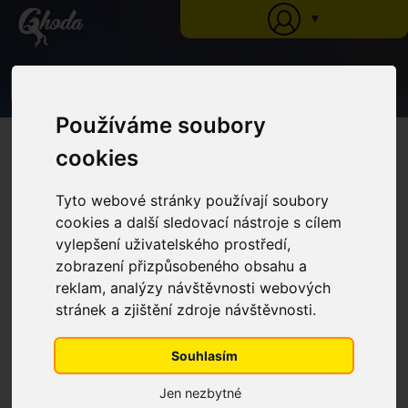
▼
0
Používáme soubory
Ghoda
»
Dodací lhůty, doprava a platby
JAK NAKUPOVAT
cookies
Tyto webové stránky používají soubory
cookies a další sledovací nástroje s cílem
vylepšení uživatelského prostředí,
Poštovné a balné
zobrazení přizpůsobeného obsahu a
Kurýrní služba GLS (Česká republika)
reklam, analýzy návštěvnosti webových
stránek a zjištění zdroje návštěvnosti.
Balík do 15 kg ........................................................100,- Kč
Balík do 30 kg ........................................................120,- Kč
Souhlasím
Balík do 50 kg ........................................................150,- Kč
Jen nezbytné