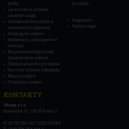
platby
prodejce
Zpracování a ochrana
osobních údajů
Registrace
Schvalování biocidních a
Partner login
veterinárních přípravků
Katalogy ke stažení
Reklamace, odstoupení od
smlouvy
Bezpečnostní listy a další
dokumenty ke stažení
Články k poučení i pro radost
Recenze Ověřeno zákazníky
Mapa prodejců
Předvolby cookies
KONTAKTY
Ghoda s.r.o.
Husinecká 10, 130 00 Praha 3
IČ: 02702789, DIČ: CZ02702789