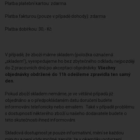
Platba platební kartou: zdarma
Platba fakturou (pouze v případě dohody): zdarma
Platba dobírkou: 30,- Kč
V případě, že zboží máme skladem (položka označená
„skladem“), vyexpedujeme ho bez zbytečného odkladu nejpozději
do 2 pracovních dnů po akceptaci objednávky.
Všechny
objednávky obdržené do 11h odešleme zpravidla ten samý
den.
Pokud zboží skladem nemáme, je ve většině případů již
objednáno a o předpokládaném datu doručení budete
informováni telefonicky nebo emailem. Také v případě problému
s dostupností některého zboží u našeho dodavatele budete o
této skutečnosti ihned informováni.
Skladová dostupnost je pouze informativní, mění se každou
minutu a není vždy možné zaručit, že v okamžiku potvrzení