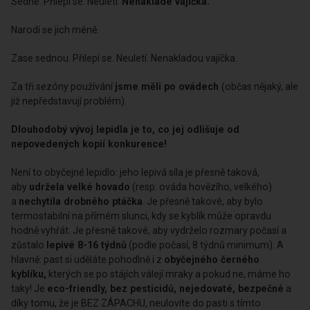
Sedne. Přilepí se. Neuletí.
Nenaklade vajíčka.
Narodí se jich méně.
Zase sednou. Přilepí se. Neuletí. Nenakladou vajíčka.
Za tři sezóny používání
jsme měli po ovádech
(občas nějaký, ale
již nepředstavují problém).
Dlouhodobý vývoj lepidla je to, co jej odlišuje od
nepovedených kopií konkurence!
Není to obyčejné lepidlo: jeho lepivá síla je přesně taková,
aby
udržela velké hovado
(resp. ováda hovězího, velkého)
a
nechytila drobného ptáčka
. Je přesně takové, aby bylo
termostabilní na přímém slunci, kdy se kyblík může opravdu
hodně vyhřát. Je přesně takové, aby vydrželo rozmary počasí a
zůstalo
lepivé 8-16 týdnů
(podle počasí, 8 týdnů minimum). A
hlavně: past si uděláte pohodlně i z
obyčejného černého
kyblíku,
kterých se po stájích válejí mraky a pokud ne, máme ho
taky! Je
eco-friendly, bez pesticidů, nejedovaté, bezpečné
a
díky tomu, že je BEZ ZÁPACHU, neulovíte do pasti s tímto