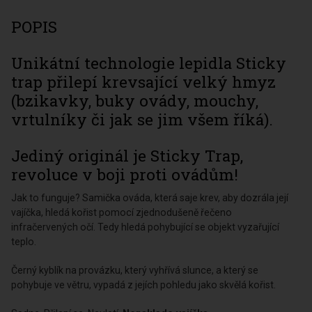
POPIS
Unikátní technologie lepidla Sticky
trap přilepí krevsající velký hmyz
(bzikavky, buky ovády, mouchy,
vrtulníky či jak se jim všem říká).
Jediný originál je Sticky Trap,
revoluce v boji proti ovádům!
Jak to funguje? Samička ováda, která saje krev, aby dozrála její
vajíčka, hledá kořist pomocí zjednodušeně řečeno
infračervených očí. Tedy hledá pohybující se objekt vyzařující
teplo.
Černý kyblík na provázku, který vyhřívá slunce, a který se
pohybuje ve větru, vypadá z jejích pohledu jako skvělá kořist.