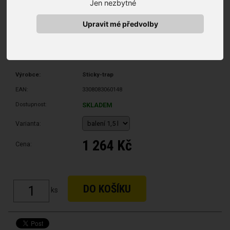
Jen nezbytné
Upravit mé předvolby
Výrobce:
Sticky-trap
EAN:
3308083060148
Dostupnost:
SKLADEM
Varianta:
1 264 Kč
Cena:
ks