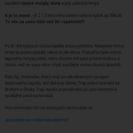
lepidlem
žádné motýly, včely
a jiný užitečný hmyz.
A je to levné :-)!
Z 1,5 litrového balení natřete kyblík až 30krát.
To vše za cenu nižší než litr repelentu!!!
Po 8-16ti týdnech vrstvu lepidla znovu přetřete. Nalepený mrtvý
hmyz je polorozpadlý, takže to jde lehce. Pokud by byla vrstva
lapeného hmyzu větší, nebo chcete mít past prostě hezkou a
čistou, než se zase něco chytí, sundejte vrstvu úlovků špachtlí.
Rob Vip, Holanďan, který stojí za několikaletým vývojem
dokonalého lepidla, teď sbírá se Sticky Trap jedno ocenění za
druhým a Sticky Trap lepidlo je používáno již i pro komerčně
vyráběné pasti na hovada.
Více informací též na www.past-na-hovada.cz.
Jsou pasti na ovády nebezpečné?