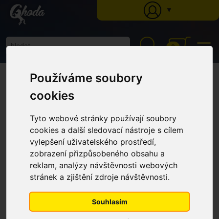
▼
0
Ghoda
»
Katalog
»
Pasti na hovada
» Past na ovády Sticky Trap - lepidlo 1,5l,
Používáme soubory
balení 1,5 l
Past na ovády Sticky Trap -
cookies
lepidlo 1,5l, balení 1,5 l
Tyto webové stránky používají soubory
cookies a další sledovací nástroje s cílem
vylepšení uživatelského prostředí,
zobrazení přizpůsobeného obsahu a
reklam, analýzy návštěvnosti webových
stránek a zjištění zdroje návštěvnosti.
Souhlasím