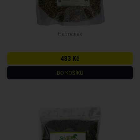
Heřmánek
483 Kč