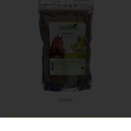
Fenykl
248 Kč