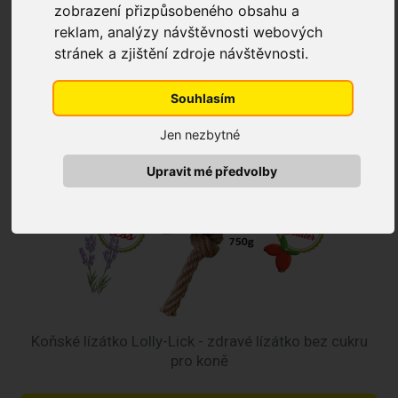
zobrazení přizpůsobeného obsahu a
reklam, analýzy návštěvnosti webových
NOVINKA
stránek a zjištění zdroje návštěvnosti.
NÁŠ TIP
Souhlasím
Jen nezbytné
Upravit mé předvolby
Koňské lízátko Lolly-Lick - zdravé lízátko bez cukru
pro koně