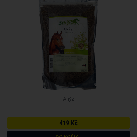
Anýz
419 Kč