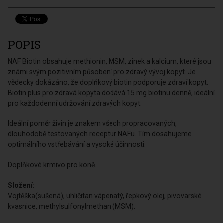
POPIS
NAF Biotin obsahuje methionin, MSM, zinek a kalcium, které jsou
známi svým pozitivním působení pro zdravý vývoj kopyt. Je
vědecky dokázáno, že doplňkový biotin podporuje zdraví kopyt.
Biotin plus pro zdravá kopyta dodává 15 mg biotinu denně, ideální
pro každodenní udržování zdravých kopyt.
Ideální poměr živin je znakem všech propracovaných,
dlouhodobě testovaných receptur NAFu. Tím dosahujeme
optimálního vstřebávání a vysoké účinnosti.
Doplňkové krmivo pro koně.
Složení:
Vojtěška(sušená), uhličitan vápenatý, řepkový olej, pivovarské
kvasnice, methylsulfonylmethan (MSM).