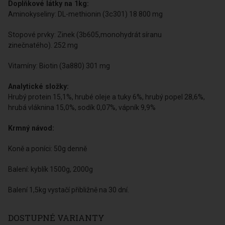
Doplňkové látky na 1kg:
Aminokyseliny: DL-methionin (3c301) 18 800 mg
Stopové prvky: Zinek (3b605,monohydrát síranu
zinečnatého). 252 mg
Vitamíny: Biotin (3a880) 301 mg
Analytické složky:
Hrubý protein 15,1%, hrubé oleje a tuky 6%, hrubý popel 28,6%,
hrubá vláknina 15,0%, sodík 0,07%, vápník 9,9%
Krmný návod:
Koně a poníci: 50g denně
Balení: kyblík 1500g, 2000g
Balení 1,5kg vystačí přibližně na 30 dní.
DOSTUPNÉ VARIANTY