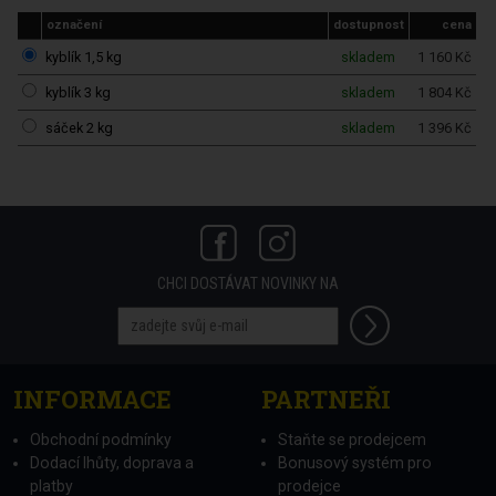
označení
dostupnost
cena
kyblík 1,5 kg
skladem
1 160 Kč
kyblík 3 kg
skladem
1 804 Kč
sáček 2 kg
skladem
1 396 Kč
CHCI DOSTÁVAT NOVINKY NA
INFORMACE
PARTNEŘI
Obchodní podmínky
Staňte se prodejcem
Dodací lhůty, doprava a
Bonusový systém pro
platby
prodejce