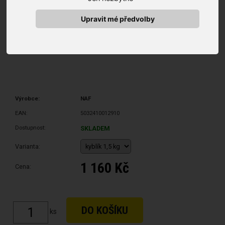
Upravit mé předvolby
Výrobce:
NAF
EAN:
5032410012910
Dostupnost:
SKLADEM
Varianta:
1 160 Kč
Cena:
ks