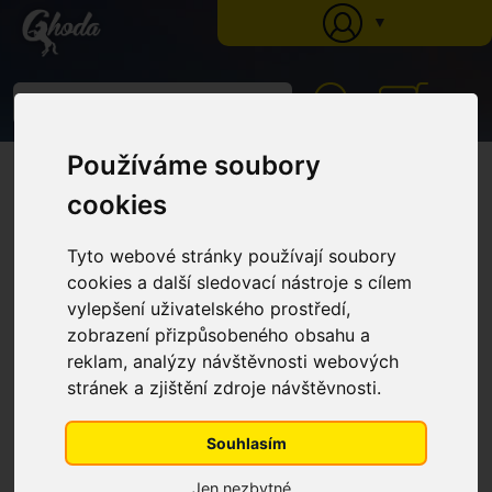
▼
0
Používáme soubory
Ghoda
»
Katalog
»
Krmné doplňky
»
Kůže a srst
» Biotin plus pro zdravá
kopyta, kyblík 1,5 kg
cookies
Biotin plus pro zdravá kopyta,
kyblík 1,5 kg
Tyto webové stránky používají soubory
cookies a další sledovací nástroje s cílem
vylepšení uživatelského prostředí,
zobrazení přizpůsobeného obsahu a
reklam, analýzy návštěvnosti webových
stránek a zjištění zdroje návštěvnosti.
Souhlasím
Jen nezbytné