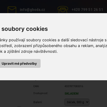
info@ghoda.cz
+420 799 51 26 51
 soubory cookies
MINERÁLNÍ LIZY
PÉČE O KONĚ
KRMNÉ DOPLŇKY
nky používají soubory cookies a další sledovací nástroje s
ostředí, zobrazení přizpůsobeného obsahu a reklam, analý
 a zjištění zdroje návštěvnosti.
Upravit mé předvolby
Výrobce:
Stiefel
EAN:
4037877083016
Dostupnost:
SKLADEM
Balení: