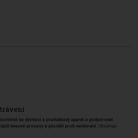
trávení
 pozitivně na dýchací a průduškový aparát a podporovat
ačit kvasné procesy a působit proti nadýmání.
Obsahuje