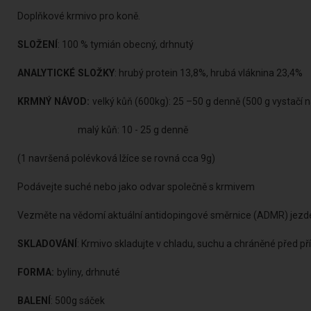
Doplňkové krmivo pro koně.
SLOŽENÍ
: 100 % tymián obecný, drhnutý
ANALYTICKÉ SLOŽKY
: hrubý protein 13,8%, hrubá vláknina 23,4%
KRMNÝ NÁVOD:
velký kůň (600kg): 25 –50 g denně (500 g vystačí n
malý kůň: 10 - 25 g denně
(1 navršená polévková lžíce se rovná cca 9g)
Podávejte suché nebo jako odvar společně s krmivem
Vezměte na vědomí aktuální antidopingové směrnice (ADMR) jezd
SKLADOVÁNÍ
: Krmivo skladujte v chladu, suchu a chráněné před p
FORMA:
byliny, drhnuté
BALENÍ
: 500g sáček