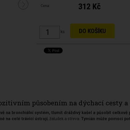
312 Kč
Cena:
ks
itivním působením na dýchací cesty a 
vě na bronchiální systém, tlumit dráždivý kašel a působit celkově
ě na celé trávící ústrojí
, žaludek a střeva.
Tymián může pomoci potl