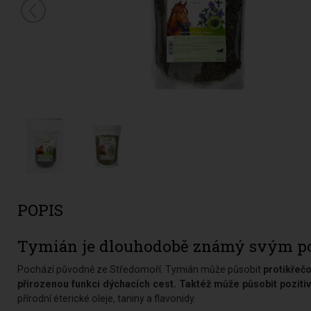
POPIS
Tymián je dlouhodobě známý svým poz
Pochází původně ze Středomoří. Tymián může působit
protikřečo
přirozenou funkci dýchacích cest. Taktéž může působit pozitivn
přírodní éterické oleje, taniny a flavonidy.