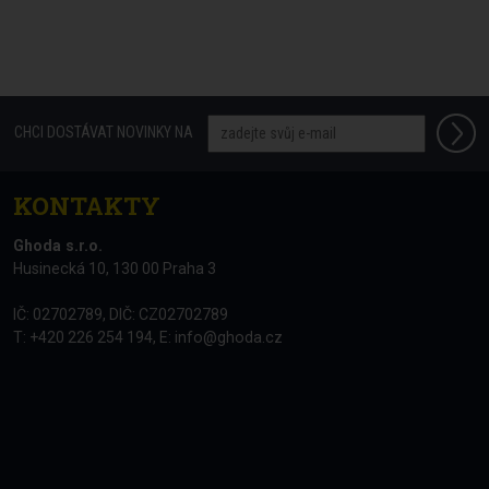
CHCI DOSTÁVAT NOVINKY NA
KONTAKTY
Ghoda s.r.o.
Husinecká 10, 130 00 Praha 3
IČ: 02702789, DIČ: CZ02702789
T: +420 226 254 194, E:
info@ghoda.cz