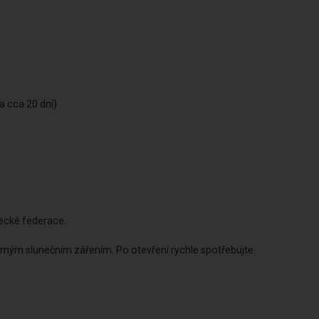
a cca 20 dní)
ecké federace.
římým slunečním zářením. Po otevření rychle spotřebujte.