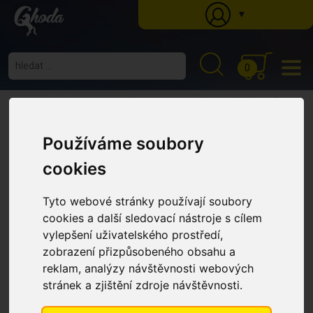
▼
0
Ghoda
»
Katalog
»
Krmné doplňky
»
Pamlsky
» Tyčinky na čištění zubů se
sýrem pro psy Cheezies (Sáček 63g)
Tyčinky na čištění zubů se
Používáme soubory
sýrem pro psy Cheezies (Sáček
cookies
63g)
Tyto webové stránky používají soubory
cookies a další sledovací nástroje s cílem
vylepšení uživatelského prostředí,
zobrazení přizpůsobeného obsahu a
reklam, analýzy návštěvnosti webových
stránek a zjištění zdroje návštěvnosti.