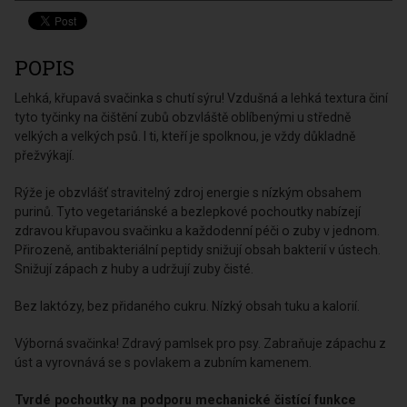
ks
POPIS
Lehká, křupavá svačinka s chutí sýru! Vzdušná a lehká textura činí
tyto tyčinky na čištění zubů obzvláště oblíbenými u středně
velkých a velkých psů. I ti, kteří je spolknou, je vždy důkladně
přežvýkají.
Rýže je obzvlášť stravitelný zdroj energie s nízkým obsahem
purinů. Tyto vegetariánské a bezlepkové pochoutky nabízejí
zdravou křupavou svačinku a každodenní péči o zuby v jednom.
Přirozeně, antibakteriální peptidy snižují obsah bakterií v ústech.
Snižují zápach z huby a udržují zuby čisté.