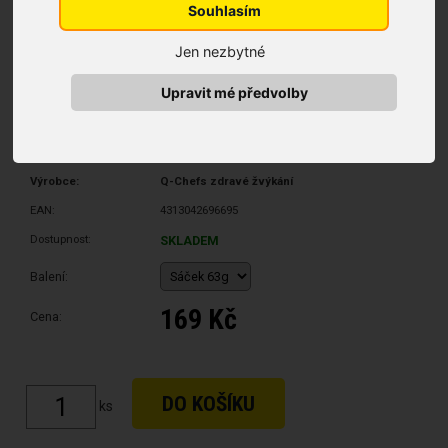
Souhlasím
Jen nezbytné
Upravit mé předvolby
Výrobce:
Q-Chefs zdravé žvýkání
EAN:
4313042696695
Dostupnost:
SKLADEM
Balení:
169 Kč
Cena: