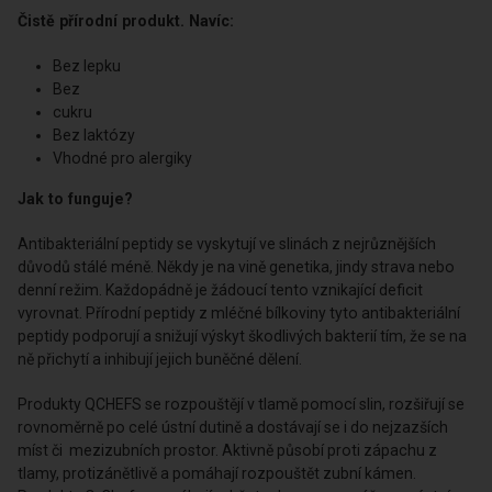
v hubě a vyrovnávají prostředí pro ústní mikroflóru. Snižují zápach
z huby. Tímto způsobem zůstávají zuby čisté a bez zubního
kamene. Vyznačují se nízkou energetickou hodnotou, sníženým
obsahem tuku, nemají žádnou přidanou laktózu, žádný přidaný
cukr.
Čistě přírodní produkt. Navíc:
Bez lepku
Bez
cukru
Bez laktózy
Vhodné pro alergiky
Jak to funguje?
Antibakteriální peptidy se vyskytují ve slinách z nejrůznějších
důvodů stálé méně. Někdy je na vině genetika, jindy strava nebo
denní režim. Každopádně je žádoucí tento vznikající deficit
vyrovnat. Přírodní peptidy z mléčné bílkoviny tyto antibakteriální
peptidy podporují a snižují výskyt škodlivých bakterií tím, že se na
ně přichytí a inhibují jejich buněčné dělení.