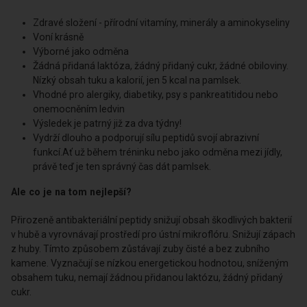
Bez laktózy, bez přidaného cukru. Nízký obsah tuku a kalorií.
Výborná svačinka! Zdravý pamlsek pro psy. Zabraňuje zápachu z
úst a vyrovnává se s povlakem a zubním kamenem.
Tvrdé pochoutky na podporu mechanické čistící funkce
Zdravé složení - přírodní vitamíny, minerály a aminokyseliny
Voní krásně
Výborné jako odměna
Žádná přidaná laktóza, žádný přidaný cukr, žádné obiloviny.
Nízký obsah tuku a kalorií, jen 5 kcal na pamlsek.
Vhodné pro alergiky, diabetiky, psy s pankreatitidou nebo
onemocněním ledvin
Výsledek je patrný již za dva týdny!
Vydrží dlouho a podporují sílu peptidů svojí abrazivní
funkcí.Ať už během tréninku nebo jako odměna mezi jídly,
právě teď je ten správný čas dát pamlsek.
Ale co je na tom nejlepší?
Přirozeně antibakteriální peptidy snižují obsah škodlivých bakterií