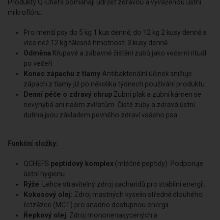
Produkty QCHEFS se rozpouštějí v tlamě pomocí slin, rozšiřují se
rovnoměrně po celé ústní dutině a dostávají se i do nejzazších
míst či mezizubních prostor. Aktivně působí proti zápachu z
tlamy, protizánětlivě a pomáhají rozpouštět zubní kámen.
Produkty Q-Chefs pomáhají udržet zdravou a vyváženou ústní
mikroflóru.
Pro menší psy do 5 kg 1 kus denně, do 12 kg 2 kusy denně a
více než 12 kg tělesné hmotnosti 3 kusy denně
Odměna
Křupavé a zábavné čištění zubů jako večerní rituál
po večeři
Konec zápachu z tlamy
Antibakteriální účinek snižuje
zápach z tlamy již po několika týdnech používání produktu
Denní péče o zdravý chrup
Zubní plak a zubní kámen se
nevyhýbá ani našim zvířatům. Čisté zuby a zdravá ústní
dutina jsou základem pevného zdraví vašeho psa
Funkční složky: