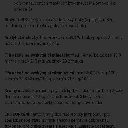
QCHEFS
peptidový komplex
(mléčné peptidy): Podporuje
ústní hygienu.
Rýže
: Lehce stravitelný zdroj sacharidů pro stabilní energii.
Kokosový olej:
Zdroj mastných kyselin středně dlouhého
řetzězce (MCT) pro snadno dostupnou energii.
Řepkový olej
: Zdroj mononenasycených a
polynenasycených mastných kyselin (včetně omega-3 a
omega-6)
Složení:
30% bezlaktózové mléčné výrobky (s peptidy), rýže,
rostlinný glycerin, řepkový olej, kokosový olej
Analytické složky:
Hrubá bílkovina 39,9 %, hrubý popel 3 %, hrubý
tuk 5,5 %, hrubá vláknina 0,4 %
Přirozeně se vyskytující minerály:
měď 1,4 mg/kg, železo 13,8
mg/kg, hořčík 210 mg/kg, zinek 20,2 mg/kg
Přirozeně se vyskytující vitamíny:
vitamín B6 0,245 mg/100 g,
vitamín B3 3,63 mg/100 g, vitamín K1 5 μg/100 g
Krmný návod:
Pro menší psy do 5 kg 1 kus denně, do 12 kg 2 kusy