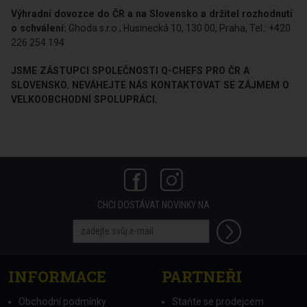
zaručuje, že obsahuje zanedbatelné množství škodlivých
chemikálií.
Výrobce:
Q-Pet GmbH, Johannes-Gutenberg-Straße 4, 92245,
Kümmersbruck, Německo
Výhradní dovozce do ČR a na Slovensko a držitel rozhodnutí
o schválení:
Ghoda s.r.o., Husinecká 10, 130 00, Praha, Tel.: +420
226 254 194
JSME ZÁSTUPCI SPOLEČNOSTI Q-CHEFS PRO ČR A
SLOVENSKO. NEVÁHEJTE NÁS KONTAKTOVAT SE ZÁJMEM O
VELKOOBCHODNÍ SPOLUPRÁCI.
CHCI DOSTÁVAT NOVINKY NA