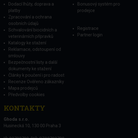
INFORMACE
PARTNEŘI
Obchodní podmínky
Staňte se prodejcem
Dodací lhůty, doprava a
Bonusový systém pro
platby
prodejce
Zpracování a ochrana
osobních údajů
Registrace
Schvalování biocidních a
Partner login
veterinárních přípravků
Katalogy ke stažení
Reklamace, odstoupení od
smlouvy
Bezpečnostní listy a další
dokumenty ke stažení
Články k poučení i pro radost
Recenze Ověřeno zákazníky
Mapa prodejců
Předvolby cookies