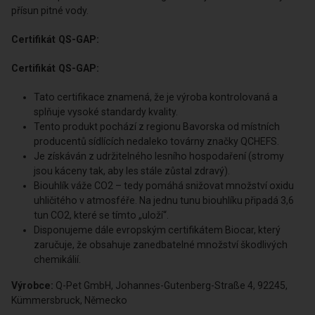
denně a více než 12 kg tělesné hmotnosti 3 kusy denně
Odměna na lízací podložku nebo podobný slowfeeder
UPOZORNĚNÍ: Tento krmný doplněk pro psy je vhodný i pro
štěňátka nebo starší zvířata, snadno se tráví a dobře snáší,
dokonce i pro citlivá zvířata a alergikáře. Zajistěte dostatečný
přísun pitné vody.
Certifikát QS-GAP:
Certifikát QS-GAP:
Tato certifikace znamená, že je výroba kontrolovaná a
splňuje vysoké standardy kvality.
Tento produkt pochází z regionu Bavorska od místních
producentů sídlících nedaleko továrny značky QCHEFS.
Je získáván z udržitelného lesního hospodaření (stromy
jsou káceny tak, aby les stále zůstal zdravý).
Biouhlík váže CO2 – tedy pomáhá snižovat množství oxidu
uhličitého v atmosféře. Na jednu tunu biouhlíku připadá 3,6
tun CO2, které se tímto „uloží“.
Disponujeme dále evropským certifikátem Biocar, který