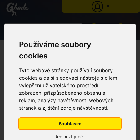
▼
0
Používáme soubory
Ghoda
»
Katalog
»
Krmné doplňky
»
Tekuté extrakty z bylin
» Tekutý bylinný
extrakt Na játra (Láhev s dávkovačem, 1 l)
cookies
Tekutý bylinný extrakt Na játra
(Láhev s dávkovačem, 1 l)
Tyto webové stránky používají soubory
cookies a další sledovací nástroje s cílem
vylepšení uživatelského prostředí,
zobrazení přizpůsobeného obsahu a
reklam, analýzy návštěvnosti webových
stránek a zjištění zdroje návštěvnosti.
Souhlasím
Jen nezbytné