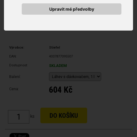
Upravit mé předvolby
Výrobce:
Stiefel
EAN:
4037877095507
Dostupnost:
SKLADEM
Balení:
604 Kč
Cena:
ks