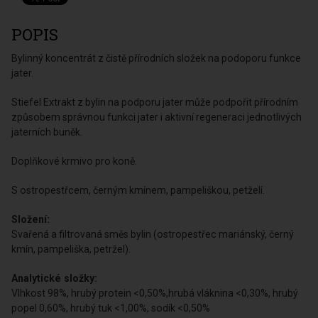
POPIS
Bylinný koncentrát z čistě přírodních složek na podoporu funkce
jater.
Stiefel Extrakt z bylin na podporu jater může podpořit přírodním
způsobem správnou funkci jater i aktivní regeneraci jednotlivých
jaterních buněk.
Doplňkové krmivo pro koně.
S ostropestřcem, černým kmínem, pampeliškou, petželí.
Složení:
Svařená a filtrovaná směs bylin (ostropestřec mariánský, černý
kmín, pampeliška, petržel).
Analytické složky:
Vlhkost 98%, hrubý protein <0,50%,hrubá vláknina <0,30%, hrubý
popel 0,60%, hrubý tuk <1,00%, sodík <0,50%