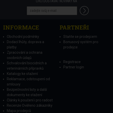
CHCI DOSTÁVAT NOVINKY NA
INFORMACE
PARTNEŘI
Obchodní podmínky
Staňte se prodejcem
Dodací lhůty, doprava a
Bonusový systém pro
platby
prodejce
Zpracování a ochrana
osobních údajů
Registrace
Schvalování biocidních a
Partner login
veterinárních přípravků
Katalogy ke stažení
Reklamace, odstoupení od
smlouvy
Bezpečnostní listy a další
dokumenty ke stažení
Články k poučení i pro radost
Recenze Ověřeno zákazníky
Mapa prodejců