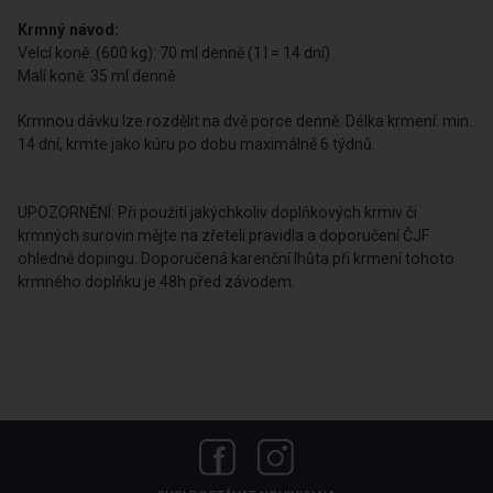
Krmný návod:
Velcí koně: (600 kg): 70 ml denně (1 l = 14 dní)
Malí koně: 35 ml denně
Krmnou dávku lze rozdělit na dvě porce denně. Délka krmení: min.
14 dní, krmte jako kúru po dobu maximálně 6 týdnů.
UPOZORNĚNÍ: Při použití jakýchkoliv doplňkových krmiv či
krmných surovin mějte na zřeteli pravidla a doporučení ČJF
ohledně dopingu. Doporučená karenční lhůta při krmení tohoto
krmného doplňku je 48h před závodem.