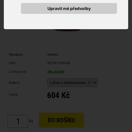
Upravit mé předvolby
Výrobce:
Stiefel
EAN:
4037877095408
Dostupnost:
SKLADEM
Balení:
604 Kč
Cena:
ks