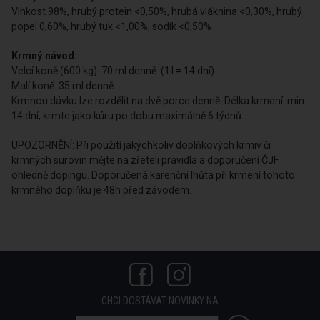
Vlhkost 98%, hrubý protein <0,50%, hrubá vláknina <0,30%, hrubý
popel 0,60%, hrubý tuk <1,00%, sodík <0,50%
Krmný návod:
Velcí koně (600 kg): 70 ml denně (1 l = 14 dní)
Malí koně: 35 ml denně
Krmnou dávku lze rozdělit na dvě porce denně. Délka krmení: min.
14 dní, krmte jako kúru po dobu maximálně 6 týdnů.
UPOZORNĚNÍ: Při použití jakýchkoliv doplňkových krmiv či
krmných surovin mějte na zřeteli pravidla a doporučení ČJF
ohledně dopingu. Doporučená karenční lhůta při krmení tohoto
krmného doplňku je 48h před závodem.
CHCI DOSTÁVAT NOVINKY NA