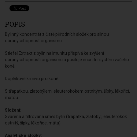
POPIS
Bylinný koncentrát z čistě přírodních složek pro silnou
obranyschopnost organismu.
Stiefel Extrakt z bylin na imunitu přispívá ke zvýšení
obranyschopnosti organismu a posiluje imunitní systém vašeho
koně.
Doplňkové krmivo pro koně.
S třapatkou, zlatobýlem, eleuterokokem ostnitým, šípky, lékořicí,
mátou.
Složení:
Svařená a filtrovaná směs bylin (třapatka, zlatobýl, eleuterokok
ostnitý, šípky, lékořice, máta)
Analytické složky: