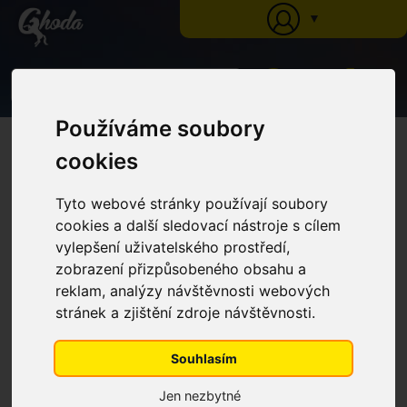
▼
0
Používáme soubory
Ghoda
»
Katalog
»
Krmné doplňky
»
Tekuté extrakty z bylin
» Tekutý bylinný
extrakt Na imunitu (Láhev s dávkovačem, 1 l)
cookies
Tekutý bylinný extrakt Na
imunitu (Láhev s dávkovačem, 1
Tyto webové stránky používají soubory
l)
cookies a další sledovací nástroje s cílem
vylepšení uživatelského prostředí,
zobrazení přizpůsobeného obsahu a
NÁŠ TIP
reklam, analýzy návštěvnosti webových
stránek a zjištění zdroje návštěvnosti.
Souhlasím
Jen nezbytné