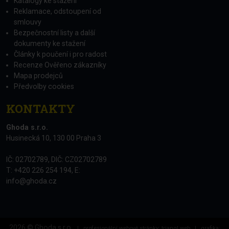
Katalogy ke stažení
Reklamace, odstoupení od
smlouvy
Bezpečnostní listy a další
dokumenty ke stažení
Články k poučení i pro radost
Recenze Ověřeno zákazníky
Mapa prodejců
Předvolby cookies
KONTAKTY
Ghoda s.r.o.
Husinecká 10, 130 00 Praha 3
IČ: 02702789, DIČ: CZ02702789
T: +420 226 254 194, E:
info@ghoda.cz
2026 © Ghoda s.r.o.
|
profesionální webové stránky: triangl web
|
grafika: