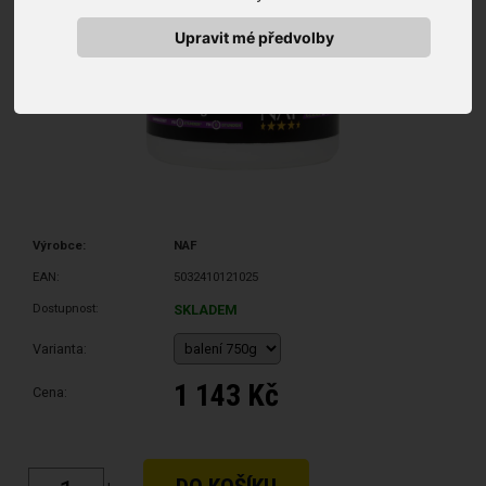
Upravit mé předvolby
Výrobce:
NAF
EAN:
5032410121025
Dostupnost:
SKLADEM
Varianta:
1 143 Kč
Cena: