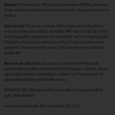
Složení:
Aktivní složky: Methylsulfonylmethan (MSM), jedinečná
směs měsíčku, mandlového a tea tree oleje. Obsahuje limonen a
linalool.
Upozornění:
Pouze pro zvířata. Není určeno pro koně, jejichž
maso je určeno pro lidskou spotřebu. NAF doporučuje 24 h před
prvním použitím vyzkoušet na malé ploše. Jen pro vnější použití.
Skladujte při pokojové teplotě, v suchu. Po použití obal pevně
uzavřete. Chraňte před mrazem. Uchovávejte mimo dohled a
dosah dětí.
Návod k použití:
Aplikujte rukou na postižená místa podle
potřeby jednou nebo dvakrát denně. Pokračujte v užívání, abyste
udrželi kůži zdravou. Neaplikujte v oblasti očí. Při zasažení očí
okamžitě důkladně vypláchněte vodou.
VÝROBCE: NAF, Wonastow Rd, Ind Est West, Monmouth NP25
5JA, Velká Británie.
Veterinární přípravek. Číslo schválení: 292-21/C