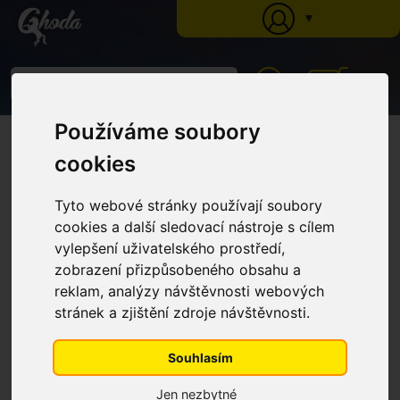
▼
0
Používáme soubory
Ghoda
»
Katalog
»
Péče o koně
»
Ochrana proti hmyzu
» Skin salve - lehká
mast na podrážděnou kůži s aloe, MSM, tea tree, balení 750g
cookies
Skin salve - lehká mast na
podrážděnou kůži s aloe, MSM,
Tyto webové stránky používají soubory
tea tree, balení 750g
cookies a další sledovací nástroje s cílem
vylepšení uživatelského prostředí,
zobrazení přizpůsobeného obsahu a
reklam, analýzy návštěvnosti webových
stránek a zjištění zdroje návštěvnosti.
Souhlasím
Jen nezbytné