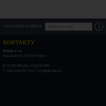
CHCI DOSTÁVAT NOVINKY NA
KONTAKTY
Ghoda s.r.o.
Husinecká 10, 130 00 Praha 3
IČ: 02702789, DIČ: CZ02702789
T: +420 226 254 194, E:
info@ghoda.cz