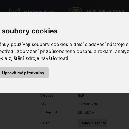
info@ghoda.cz
+420 799 51 26 51
 soubory cookies
nky používají soubory cookies a další sledovací nástroje s
MINERÁLNÍ LIZY
PÉČE O KONĚ
KRMNÉ DOPLŇKY
ostředí, zobrazení přizpůsobeného obsahu a reklam, analý
 a zjištění zdroje návštěvnosti.
 kůži (Balení 400 g)
(Balení 400 g)
Upravit mé předvolby
Výrobce:
NAF
EAN:
5032410127829
Dostupnost:
SKLADEM
Balení: