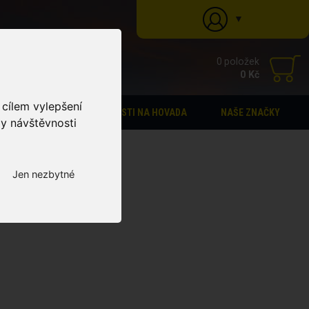
▼
0 položek
0 Kč
 cílem vylepšení
STÁJOVÁ LÉKÁRNA
PASTI NA HOVADA
NAŠE ZNAČKY
zy návštěvnosti
Jen nezbytné