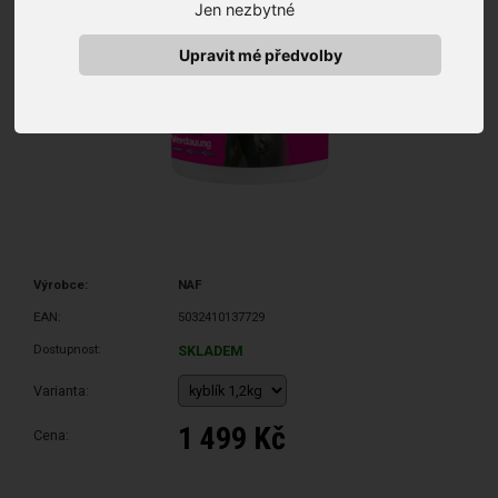
Jen nezbytné
Upravit mé předvolby
Výrobce:
NAF
EAN:
5032410137729
Dostupnost:
SKLADEM
Varianta:
1 499 Kč
Cena: