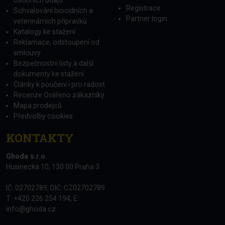
Registrace
Schvalování biocidních a
Partner login
veterinárních přípravků
Katalogy ke stažení
Reklamace, odstoupení od
smlouvy
Bezpečnostní listy a další
dokumenty ke stažení
Články k poučení i pro radost
Recenze Ověřeno zákazníky
Mapa prodejců
Předvolby cookies
KONTAKTY
Ghoda s.r.o.
Husinecká 10, 130 00 Praha 3
IČ: 02702789, DIČ: CZ02702789
T: +420 226 254 194, E:
info@ghoda.cz