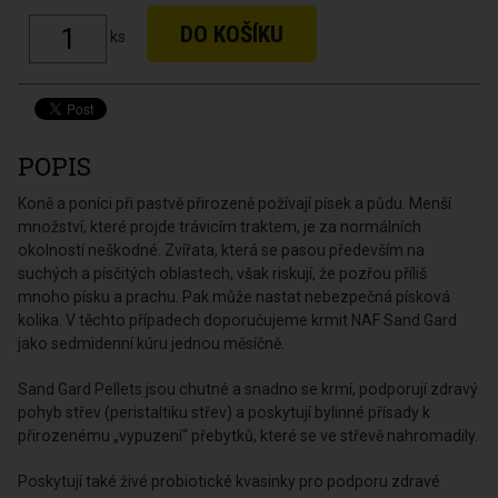
ks
POPIS
Koně a poníci při pastvě přirozeně požívají písek a půdu. Menší
množství, které projde trávicím traktem, je za normálních
okolností neškodné. Zvířata, která se pasou především na
suchých a písčitých oblastech, však riskují, že pozřou příliš
mnoho písku a prachu. Pak může nastat nebezpečná písková
kolika. V těchto případech doporučujeme krmit NAF Sand Gard
jako sedmidenní kúru jednou měsíčně.
Sand Gard Pellets jsou chutné a snadno se krmí, podporují zdravý
pohyb střev (peristaltiku střev) a poskytují bylinné přísady k
přirozenému „vypuzení“ přebytků, které se ve střevě nahromadily.
Poskytují také živé probiotické kvasinky pro podporu zdravé