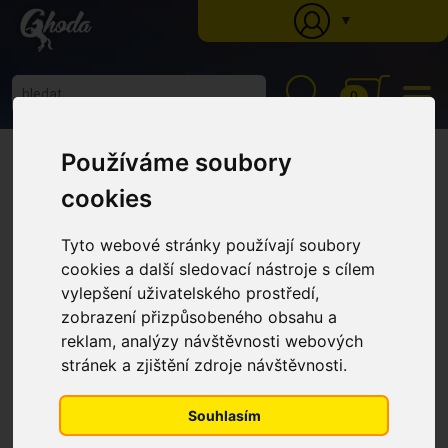
▼
0
Ghoda
»
Katalog
»
Krmné doplňky
»
Imunita
» Sand gard pro koně náchylné
Používáme soubory
k pískové kolice s probiotiky, psylliem a vitamíny, kyblík 1,2kg
Sand gard pro koně náchylné k
cookies
pískové kolice s probiotiky,
psylliem a vitamíny, kyblík
Tyto webové stránky používají soubory
cookies a další sledovací nástroje s cílem
1,2kg
vylepšení uživatelského prostředí,
zobrazení přizpůsobeného obsahu a
reklam, analýzy návštěvnosti webových
stránek a zjištění zdroje návštěvnosti.
Souhlasím