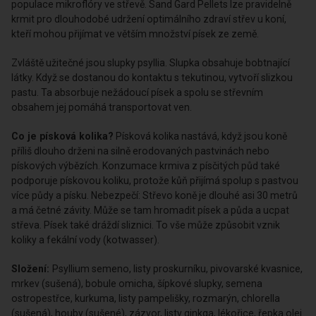
populace mikroflóry ve střevě. Sand Gard Pellets lze pravidelně
krmit pro dlouhodobé udržení optimálního zdraví střev u koní,
kteří mohou přijímat ve větším množství písek ze země.
Zvláště užitečné jsou slupky psyllia. Slupka obsahuje bobtnající
látky. Když se dostanou do kontaktu s tekutinou, vytvoří slizkou
pastu. Ta absorbuje nežádoucí písek a spolu se střevním
obsahem jej pomáhá transportovat ven.
Co je písková kolika?
Písková kolika nastává, když jsou koně
příliš dlouho drženi na silně erodovaných pastvinách nebo
pískových výbězích. Konzumace krmiva z písčitých půd také
podporuje pískovou koliku, protože kůň přijímá spolup s pastvou
více půdy a písku. Nebezpečí: Střevo koně je dlouhé asi 30 metrů
a má četné závity. Může se tam hromadit písek a půda a ucpat
střeva. Písek také dráždí sliznici. To vše může způsobit vznik
koliky a fekální vody (kotwasser).
Složení:
Psyllium semeno, listy proskurníku, pivovarské kvasnice,
mrkev (sušená), bobule omicha, šípkové slupky, semena
ostropestřce, kurkuma, listy pampelišky, rozmarýn, chlorella
(sušená), houby (sušené), zázvor, listy ginkga, lékořice, řepka olej.