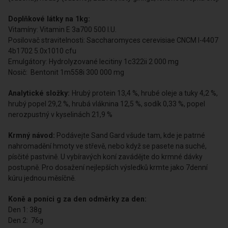
Doplňkové látky na 1kg:
Vitamíny: Vitamin E 3a700 500 I.U.
Posilovač stravitelnosti: Saccharomyces cerevisiae CNCM I-4407
4b1702 5.0x1010 cfu
Emulgátory: Hydrolyzované lecitiny 1c322ii 2 000 mg
Nosič: Bentonit 1m558i 300 000 mg
Analytické složky:
Hrubý protein 13,4 %, hrubé oleje a tuky 4,2 %,
hrubý popel 29,2 %, hrubá vláknina 12,5 %, sodík 0,33 %, popel
nerozpustný v kyselinách 21,9 %
Krmný návod:
Podávejte Sand Gard všude tam, kde je patrné
nahromadění hmoty ve střevě, nebo když se pasete na suché,
písčité pastvině. U vybíravých koní zavádějte do krmné dávky
postupně. Pro dosažení nejlepších výsledků krmte jako 7denní
kúru jednou měsíčně.
Koně a poníci g za den odměrky za den:
Den 1: 38g
Den 2: 76g