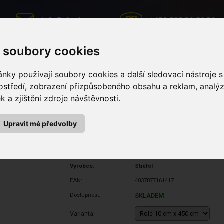
info@ghoda.cz
+420 799 51 26 51
 soubory cookies
nky používají soubory cookies a další sledovací nástroje s
MINERÁLNÍ LIZY
PÉČE O KONĚ
KRMNÉ DOPLŇKY
ostředí, zobrazení přizpůsobeného obsahu a reklam, analý
 a zjištění zdroje návštěvnosti.
0 cm x 450 cm
Upravit mé předvolby
Výrobce:
Stiefel
EAN:
4037877161417
Dostupnost:
SKLADEM
Varianta: