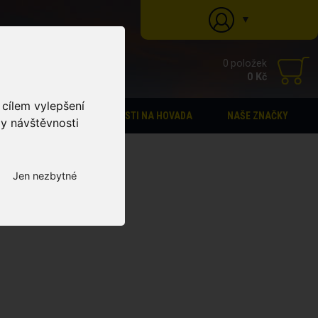
▼
0 položek
0 Kč
 cílem vylepšení
STÁJOVÁ LÉKÁRNA
PASTI NA HOVADA
NAŠE ZNAČKY
zy návštěvnosti
Jen nezbytné