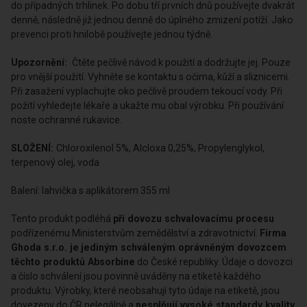
do případných trhlinek. Po dobu tří prvních dnů používejte dvakrát
denně, následně již jednou denně do úplného zmizení potíží. Jako
prevenci proti hnilobě používejte jednou týdně.
Upozornění:
Čtěte pečlivě návod k použití a dodržujte jej. Pouze
pro vnější použití. Vyhněte se kontaktu s očima, kůží a sliznicemi.
Při zasažení vyplachujte oko pečlivě proudem tekoucí vody. Při
požití vyhledejte lékaře a ukažte mu obal výrobku. Při používání
noste ochranné rukavice.
SLOŽENÍ:
Chloroxilenol 5%, Alcloxa 0,25%, Propylenglykol,
terpenový olej, voda
Balení: lahvička s aplikátorem 355 ml
Tento produkt podléhá
při dovozu schvalovacímu procesu
podřízenému Ministerstvům zemědělství a zdravotnictví.
Firma
Ghoda s.r.o. je
jediným schváleným oprávněným dovozcem
těchto produktů Absorbine
do České republiky. Údaje o dovozci
a číslo schválení jsou povinně uváděny na etiketě každého
produktu. Výrobky, které neobsahují tyto údaje na etiketě, jsou
dovezeny do ČR nelegálně a
nesplňují vysoké standardy kvality