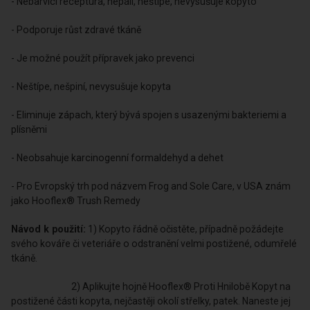
- Nebarvící receptura, nepálí, neštípe, nevysušuje kopyto
- Podporuje růst zdravé tkáně
- Je možné použít přípravek jako prevenci
- Neštípe, nešpiní, nevysušuje kopyta
- Eliminuje zápach, který bývá spojen s usazenými bakteriemi a
plísněmi
- Neobsahuje karcinogenní formaldehyd a dehet
- Pro Evropský trh pod názvem Frog and Sole Care, v USA znám
jako Hooflex® Trush Remedy
Návod k použití:
1) Kopyto řádně očistěte, případně požádejte
svého kováře či veteriáře o odstranění velmi postižené, odumřelé
tkáně.
2) Aplikujte hojně Hooflex® Proti Hnilobě Kopyt na
postižené části kopyta, nejčastěji okolí střelky, patek. Naneste jej