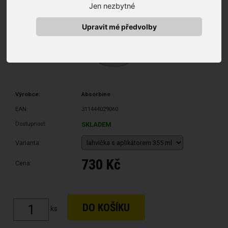
Jen nezbytné
Upravit mé předvolby
Výrobce:
Absorbine
EAN:
311444029060
Dostupnost:
SKLADEM
Varianta:
730 Kč
Cena:
ks