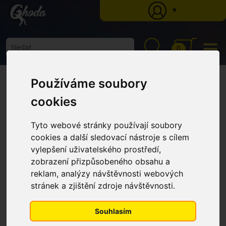
▼
0
Ghoda
»
Katalog
»
Péče o koně
»
Péče o kopyta
» Proti hnilobě kopyt
Používáme soubory
Absorbine Hooflex, lahvička s aplikátorem 355 ml
Proti hnilobě kopyt Absorbine
cookies
Hooflex, lahvička s aplikátorem
355 ml
Tyto webové stránky používají soubory
cookies a další sledovací nástroje s cílem
vylepšení uživatelského prostředí,
zobrazení přizpůsobeného obsahu a
reklam, analýzy návštěvnosti webových
stránek a zjištění zdroje návštěvnosti.
Souhlasím