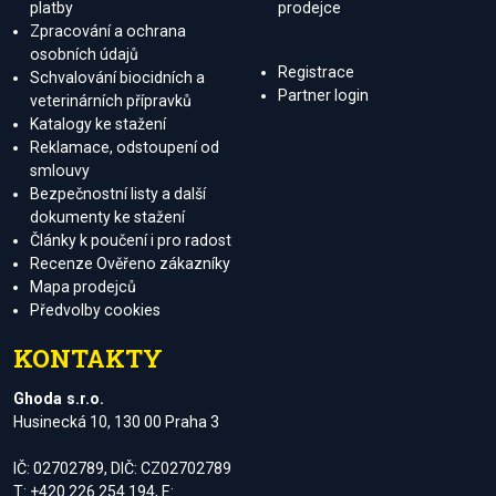
platby
prodejce
Zpracování a ochrana
osobních údajů
Registrace
Schvalování biocidních a
Partner login
veterinárních přípravků
Katalogy ke stažení
Reklamace, odstoupení od
smlouvy
Bezpečnostní listy a další
dokumenty ke stažení
Články k poučení i pro radost
Recenze Ověřeno zákazníky
Mapa prodejců
Předvolby cookies
KONTAKTY
Ghoda s.r.o.
Husinecká 10, 130 00 Praha 3
IČ: 02702789, DIČ: CZ02702789
T: +420 226 254 194, E: