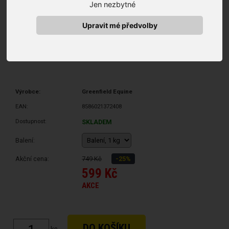
Jen nezbytné
Upravit mé předvolby
Výrobce:
Greenfield Equine
EAN:
8586021372408
Dostupnost:
SKLADEM
Balení:
Akční cena:
749 Kč
-25%
599 Kč
AKCE