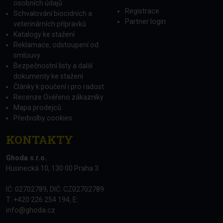
osobních údajů
Registrace
Schvalování biocidních a
Partner login
veterinárních přípravků
Katalogy ke stažení
Reklamace, odstoupení od
smlouvy
Bezpečnostní listy a další
dokumenty ke stažení
Články k poučení i pro radost
Recenze Ověřeno zákazníky
Mapa prodejců
Předvolby cookies
KONTAKTY
Ghoda s.r.o.
Husinecká 10, 130 00 Praha 3
IČ: 02702789, DIČ: CZ02702789
T: +420 226 254 194, E:
info@ghoda.cz