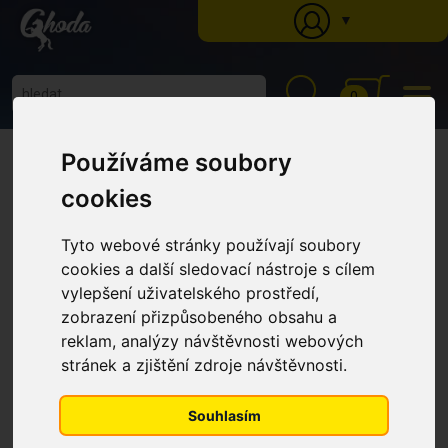
▼
0
Ghoda
»
Katalog
»
Krmné doplňky
»
Imunita
» MSM PRO 100% v prášku - klíč
Používáme soubory
k zdravým kloubům a rychlé regeneraci (Balení, 1 kg)
MSM PRO 100% v prášku - klíč k
cookies
zdravým kloubům a rychlé
regeneraci (Balení, 1 kg)
Tyto webové stránky používají soubory
cookies a další sledovací nástroje s cílem
vylepšení uživatelského prostředí,
AKCE
zobrazení přizpůsobeného obsahu a
reklam, analýzy návštěvnosti webových
stránek a zjištění zdroje návštěvnosti.
Souhlasím