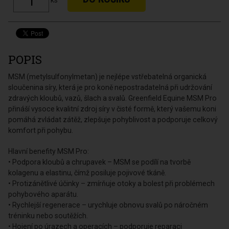
ks
POPIS
MSM (metylsulfonylmetan) je nejlépe vstřebatelná organická
sloučenina síry, která je pro koně nepostradatelná při udržování
zdravých kloubů, vazů, šlach a svalů. Greenfield Equine MSM Pro
přináší vysoce kvalitní zdroj síry v čisté formě, který vašemu koni
pomáhá zvládat zátěž, zlepšuje pohyblivost a podporuje celkový
komfort při pohybu.
Hlavní benefity MSM Pro:
• Podpora kloubů a chrupavek – MSM se podílí na tvorbě
kolagenu a elastinu, čímž posiluje pojivové tkáně.
• Protizánětlivé účinky – zmírňuje otoky a bolest při problémech
pohybového aparátu.
• Rychlejší regenerace – urychluje obnovu svalů po náročném
tréninku nebo soutěžích.
• Hojení po úrazech a operacích – podporuje reparaci