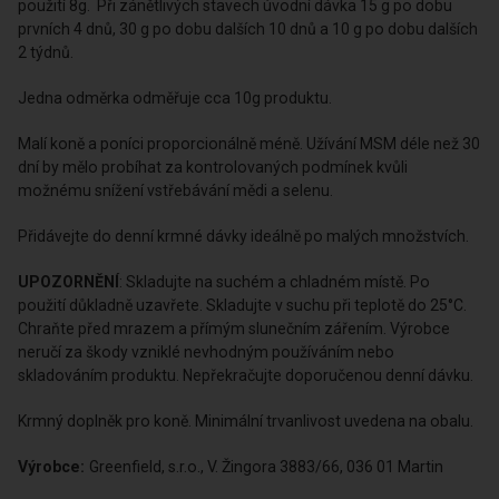
použití 8g. Při zánětlivých stavech úvodní dávka 15 g po dobu
prvních 4 dnů, 30 g po dobu dalších 10 dnů a 10 g po dobu dalších
2 týdnů.
Jedna odměrka odměřuje cca 10g produktu.
Malí koně a poníci proporcionálně méně. Užívání MSM déle než 30
dní by mělo probíhat za kontrolovaných podmínek kvůli
možnému snížení vstřebávání mědi a selenu.
Přidávejte do denní krmné dávky ideálně po malých množstvích.
UPOZORNĚNÍ
: Skladujte na suchém a chladném místě. Po
použití důkladně uzavřete. Skladujte v suchu při teplotě do 25°C.
Chraňte před mrazem a přímým slunečním zářením. Výrobce
neručí za škody vzniklé nevhodným používáním nebo
skladováním produktu. Nepřekračujte doporučenou denní dávku.
Krmný doplněk pro koně. Minimální trvanlivost uvedena na obalu.
Výrobce:
Greenfield, s.r.o., V. Žingora 3883/66, 036 01 Martin