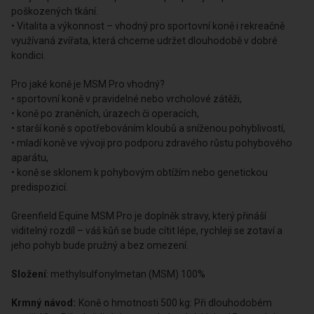
poškozených tkání.
• Vitalita a výkonnost – vhodný pro sportovní koně i rekreačně
využívaná zvířata, která chceme udržet dlouhodobě v dobré
kondici.
Pro jaké koně je MSM Pro vhodný?
• sportovní koně v pravidelné nebo vrcholové zátěži,
• koně po zraněních, úrazech či operacích,
• starší koně s opotřebováním kloubů a sníženou pohyblivostí,
• mladí koně ve vývoji pro podporu zdravého růstu pohybového
aparátu,
• koně se sklonem k pohybovým obtížím nebo genetickou
predispozicí.
Greenfield Equine MSM Pro je doplněk stravy, který přináší
viditelný rozdíl – váš kůň se bude cítit lépe, rychleji se zotaví a
jeho pohyb bude pružný a bez omezení.
Složení
: methylsulfonylmetan (MSM) 100%
Krmný návod:
Koně o hmotnosti 500 kg: Při dlouhodobém