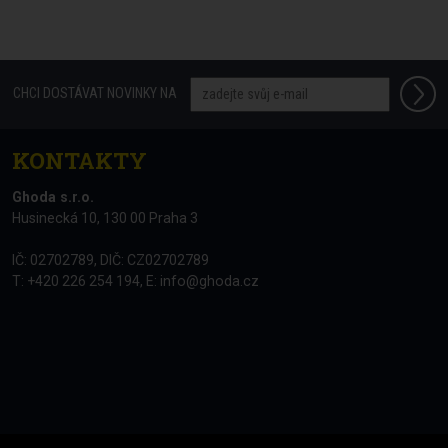
CHCI DOSTÁVAT NOVINKY NA
KONTAKTY
Ghoda s.r.o.
Husinecká 10, 130 00 Praha 3
IČ: 02702789, DIČ: CZ02702789
T: +420 226 254 194, E:
info@ghoda.cz