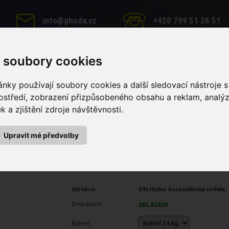
info@ghoda.cz
+420 799 51 26 51
 soubory cookies
MINERÁLNÍ LIZY
PÉČE O KONĚ
KRMNÉ DOPLŇKY
nky používají soubory cookies a další sledovací nástroje s
ostředí, zobrazení přizpůsobeného obsahu a reklam, analý
 a zjištění zdroje návštěvnosti.
iz z mořské soli pro dojnice Eurolix dairy AntiInsect (Balení 24 kg)
 mořské soli pro dojnice Euro
Upravit mé předvolby
Výrobce:
SIN Hellas hospodářská zvířata
Dostupnost:
SKLADEM
Balení: