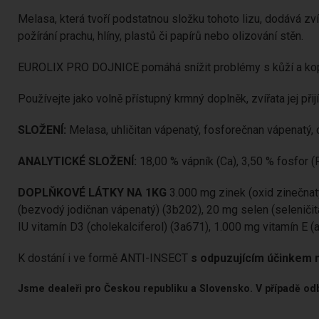
Melasa, která tvoří podstatnou složku tohoto lizu, dodává z
požírání prachu, hlíny, plastů či papírů nebo olizování stěn.
EUROLIX PRO DOJNICE pomáhá snížit problémy s kůží a kopyty
Používejte jako volně přístupný krmný doplněk, zvířata jej při
SLOŽENÍ:
Melasa, uhličitan vápenatý, fosforečnan vápenatý, c
ANALYTICKÉ SLOŽENÍ:
18,00 % vápník (Ca), 3,50 % fosfor (P
DOPLŇKOVÉ LÁTKY NA 1KG
3.000 mg zinek (oxid zinečnat
(bezvodý jodičnan vápenatý) (3b202), 20 mg selen (seleničita
IU vitamín D3 (cholekalciferol) (3a671), 1.000 mg vitamín E (
K dostání i ve formě ANTI-INSECT
s odpuzujícím účinkem 
Jsme dealeři pro Českou republiku a Slovensko. V případě odb