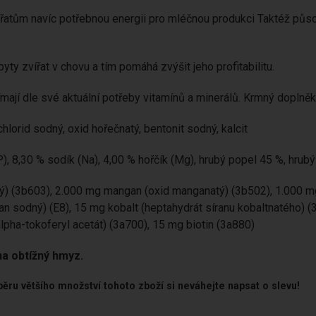
vířatům navíc potřebnou energii pro mléčnou produkci Taktéž půso
 zvířat v chovu a tím pomáhá zvýšit jeho profitabilitu.
jímají dle své aktuální potřeby vitamínů a minerálů. Krmný doplněk
hlorid sodný, oxid hořečnatý, bentonit sodný, kalcit
), 8,30 % sodík (Na), 4,00 % hořčík (Mg), hrubý popel 45 %, hrubý
ý) (3b603), 2.000 mg mangan (oxid manganatý) (3b502), 1.000 m
n sodný) (E8), 15 mg kobalt (heptahydrát síranu kobaltnatého) (3
alpha-tokoferyl acetát) (3a700), 15 mg biotin (3a880)
na obtížný hmyz.
ěru většího množství tohoto zboží si neváhejte napsat o slevu!