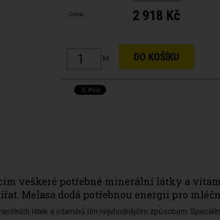
2 918 Kč
Cena:
ks
 veškeré potřebné minerální látky a vitamí
ířat. Melasa dodá potřebnou energii pro mléč
rálních látek a vitamínů tím nejvhodnějším způsobem. Speciál