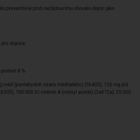
bí preventivně proti nežádoucímu chování dojnic jako
 pro dojnice.
 protein 8 %
g měď (pentahydrát síranu měďnatého) (3b405), 120 mg jód
b305), 160.000 IU vitamín A (retinyl acetát) (3a672a), 35.000