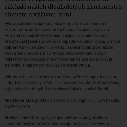
základě našich dlouholetých zkušeností s
chovem a výživou koní.
Hydrogeuhličitan vápenatý obsažený v tomto minerálním
lizu pomáhá neutralizovat přebytečnou žaludeční kyselinu.
Pomáhá tak zajistit vyváženější hladinu pH v žaludku koně.
Přebytečná kyselina již nemůže napadat žaludeční stěnu, čímž se
zabrání vzniku žaludečních vředů. Trávenina pak prochází do
střeva bez překyselení. To vytváří větší rovnováhu střevní
mikroflóry a umožňuje střevním bakteriím lépe zpracovávat
tráveninu a napomoci tak vyšší konverzi krmiva.
Výhodou minerálního lizu je možnost zvířete reagovat na svou
individuální aktuální potřebu. Liz tedy využívají koně cíleně v čase,
kdy jim tvorba přebytečné kyseliny v žaludku začíná škodit.
Analytické složky:
34,60% sodíku, 0,88% vápníku, 0,32% hořčíku,
0,23% fosforu
Složení
: chlorid sodný, hydrogenuhličitan sodný, uhličitan
vápenatý, hydrogenfosforečnan vápenatý, oxid hořečnatý