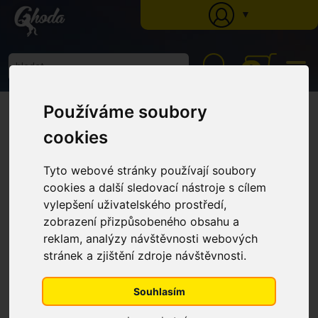
▼
0
Ghoda
»
Katalog
»
Krmné doplňky
»
Metabolismus a zažívání
» Minerální liz
Používáme soubory
z mořské soli proti žaludečním vředům koní (Balení 3 kg)
Minerální liz z mořské soli proti
cookies
žaludečním vředům koní (Balení
Tyto webové stránky používají soubory
3 kg)
cookies a další sledovací nástroje s cílem
vylepšení uživatelského prostředí,
zobrazení přizpůsobeného obsahu a
NÁŠ TIP
reklam, analýzy návštěvnosti webových
stránek a zjištění zdroje návštěvnosti.
Souhlasím