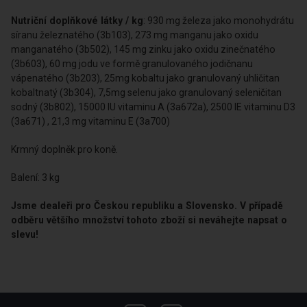
Nutriční doplňkové látky / kg
: 930 mg železa jako monohydrátu
síranu železnatého (3b103), 273 mg manganu jako oxidu
manganatého (3b502), 145 mg zinku jako oxidu zinečnatého
(3b603), 60 mg jodu ve formě granulovaného jodičnanu
vápenatého (3b203), 25mg kobaltu jako granulovaný uhličitan
kobaltnatý (3b304), 7,5mg selenu jako granulovaný seleničitan
sodný (3b802), 15000 IU vitaminu Α (3a672a), 2500 IE vitaminu D3
(3a671) , 21,3 mg vitaminu Ε (3a700)
Krmný doplněk pro koně.
Balení: 3 kg
Jsme dealeři pro Českou republiku a Slovensko. V případě
odběru většího množství tohoto zboží si neváhejte napsat o
slevu!