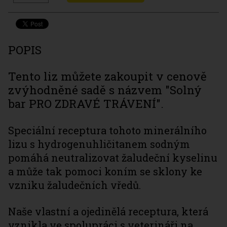
POPIS
Tento liz můžete zakoupit v cenově
zvýhodněné sadě s názvem "Solný
bar PRO ZDRAVÉ TRÁVENÍ".
Speciální receptura tohoto minerálního
lizu s hydrogenuhličitanem sodným
pomáhá neutralizovat žaludeční kyselinu
a může tak pomoci koním se sklony ke
vzniku žaludečních vředů.
Naše vlastní a ojedinělá receptura, která
vznikla ve spolupráci s veterináři na