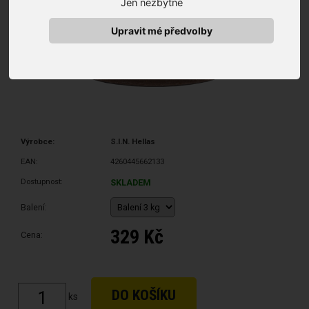
Jen nezbytné
Upravit mé předvolby
Výrobce:
S.I.N. Hellas
EAN:
4260445662133
Dostupnost:
SKLADEM
Balení:
329 Kč
Cena:
ks