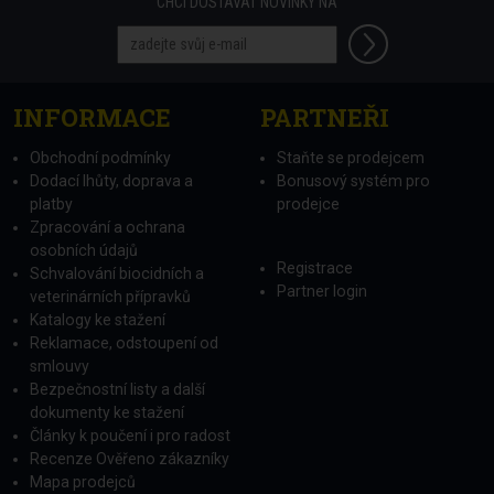
CHCI DOSTÁVAT NOVINKY NA
INFORMACE
PARTNEŘI
Obchodní podmínky
Staňte se prodejcem
Dodací lhůty, doprava a
Bonusový systém pro
platby
prodejce
Zpracování a ochrana
osobních údajů
Registrace
Schvalování biocidních a
Partner login
veterinárních přípravků
Katalogy ke stažení
Reklamace, odstoupení od
smlouvy
Bezpečnostní listy a další
dokumenty ke stažení
Články k poučení i pro radost
Recenze Ověřeno zákazníky
Mapa prodejců