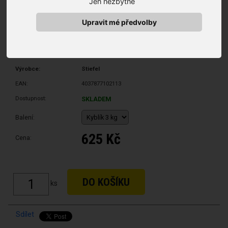
Jen nezbytné
Upravit mé předvolby
Výrobce:
Stiefel
EAN:
4037877102113
Dostupnost:
SKLADEM
Balení:
625 Kč
Cena:
ks
Sdílet