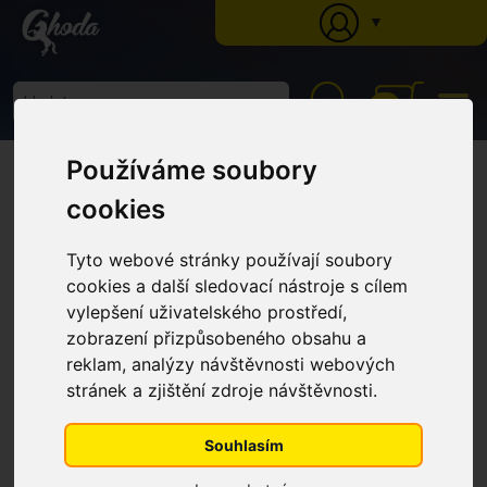
▼
0
Ghoda
»
Katalog
»
Krmné doplňky
»
Vitamíny a minerální látky
» Minerál
Používáme soubory
(Kyblík 3 kg)
Minerál (Kyblík 3 kg)
cookies
Tyto webové stránky používají soubory
cookies a další sledovací nástroje s cílem
vylepšení uživatelského prostředí,
zobrazení přizpůsobeného obsahu a
reklam, analýzy návštěvnosti webových
stránek a zjištění zdroje návštěvnosti.
Souhlasím