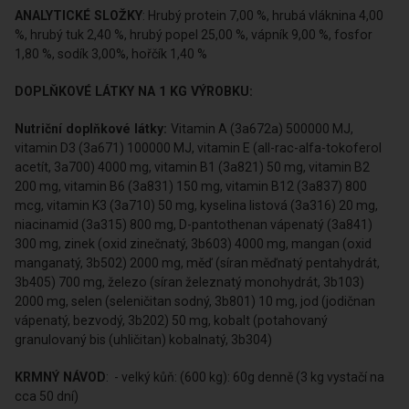
ANALYTICKÉ SLOŽKY
: Hrubý protein 7,00 %, hrubá vláknina 4,00
%, hrubý tuk 2,40 %, hrubý popel 25,00 %, vápník 9,00 %, fosfor
1,80 %, sodík 3,00%, hořčík 1,40 %
DOPLŇKOVÉ LÁTKY NA 1 KG VÝROBKU:
Nutriční doplňkové látky:
Vitamin A (3a672a) 500000 MJ,
vitamin D3 (3a671) 100000 MJ, vitamin E (all-rac-alfa-tokoferol
acetít, 3a700) 4000 mg, vitamin B1 (3a821) 50 mg, vitamin B2
200 mg, vitamin B6 (3a831) 150 mg, vitamin B12 (3a837) 800
mcg, vitamin K3 (3a710) 50 mg, kyselina listová (3a316) 20 mg,
niacinamid (3a315) 800 mg, D-pantothenan vápenatý (3a841)
300 mg, zinek (oxid zinečnatý, 3b603) 4000 mg, mangan (oxid
manganatý, 3b502) 2000 mg, měď (síran měďnatý pentahydrát,
3b405) 700 mg, železo (síran železnatý monohydrát, 3b103)
2000 mg, selen (seleničitan sodný, 3b801) 10 mg, jod (jodičnan
vápenatý, bezvodý, 3b202) 50 mg, kobalt (potahovaný
granulovaný bis (uhličitan) kobalnatý, 3b304)
KRMNÝ NÁVOD
: - velký kůň: (600 kg): 60g denně (3 kg vystačí na
cca 50 dní)