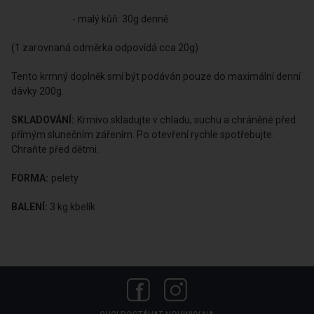
- malý kůň: 30g denně
(1 zarovnaná odměrka odpovídá cca 20g)
Tento krmný doplněk smí být podáván pouze do maximální denní
dávky 200g.
SKLADOVÁNÍ:
Krmivo skladujte v chladu, suchu a chráněné před
přímým slunečním zářením. Po otevření rychle spotřebujte.
Chraňte před dětmi.
FORMA:
pelety
BALENÍ:
3 kg kbelík