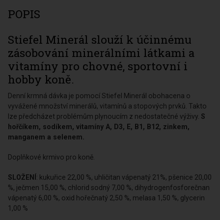
POPIS
Stiefel Minerál slouží k účinnému
zásobování minerálními látkami a
vitamíny pro chovné, sportovní i
hobby koně.
Denní krmná dávka je pomocí Stiefel Minerál obohacena o
vyvážené množství minerálů, vitamínů a stopových prvků. Takto
lze předcházet problémům plynoucím z nedostatečné výživy.
S
hořčíkem, sodíkem, vitamíny A, D3, E, B1, B12, zinkem,
manganem a selenem.
Doplňkové krmivo pro koně.
SLOŽENÍ
: kukuřice 22,00 %, uhličitan vápenatý 21%, pšenice 20,00
%, ječmen 15,00 %, chlorid sodný 7,00 %, dihydrogenfosforečnan
vápenatý 6,00 %, oxid hořečnatý 2,50 %, melasa 1,50 %, glycerin
1,00 %