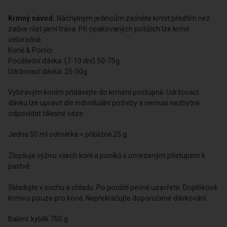
Krmný návod:
Náchylným jedincům začněte krmit předtím než
začne růst jarní tráva. Při opakovaných potížích lze krmit
celoročně.
Koně & Poníci
Počáteční dávka: (7-10 dní) 50-75g
Udržovací dávka: 25-50g
Vybíravým koním přidávejte do krmení postupně. Udržovací
dávku lze upravit dle individuální potřeby a nemusí nezbytně
odpovídat tělesné váze.
Jedna 50 ml odměrka = přibližně 25 g.
Zlepšuje výživu všech koní a poníků s omezeným přístupem k
pastvě
Skladujte v suchu a chladu. Po použití pevně uzavřete. Doplňkové
krmivo pouze pro koně. Nepřekračujte doporučené dávkování.
Balení: kyblík 750 g