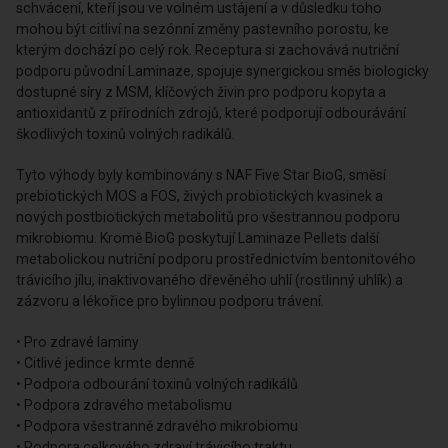
schvácení, kteří jsou ve volném ustájení a v důsledku toho
mohou být citliví na sezónní změny pastevního porostu, ke
kterým dochází po celý rok. Receptura si zachovává nutriční
podporu původní Laminaze, spojuje synergickou směs biologicky
dostupné síry z MSM, klíčových živin pro podporu kopyta a
antioxidantů z přírodních zdrojů, které podporují odbourávání
škodlivých toxinů volných radikálů.
Tyto výhody byly kombinovány s NAF Five Star BioG, směsí
prebiotických MOS a FOS, živých probiotických kvasinek a
nových postbiotických metabolitů pro všestrannou podporu
mikrobiomu. Kromě BioG poskytují Laminaze Pellets další
metabolickou nutriční podporu prostřednictvím bentonitového
trávicího jílu, inaktivovaného dřevěného uhlí (rostlinný uhlík) a
zázvoru a lékořice pro bylinnou podporu trávení.
• Pro zdravé laminy
• Citlivé jedince krmte denně
• Podpora odbourání toxinů volných radikálů
• Podpora zdravého metabolismu
• Podpora všestranně zdravého mikrobiomu
• Podpora celkového zdraví trávicího traktu