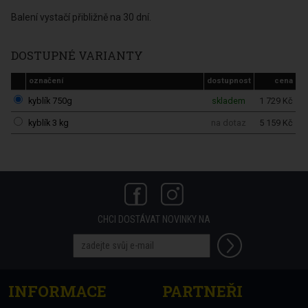
Balení vystačí přibližně na 30 dní.
DOSTUPNÉ VARIANTY
označení
dostupnost
cena
kyblík 750g
skladem
1 729 Kč
kyblík 3 kg
na dotaz
5 159 Kč
CHCI DOSTÁVAT NOVINKY NA
INFORMACE
PARTNEŘI