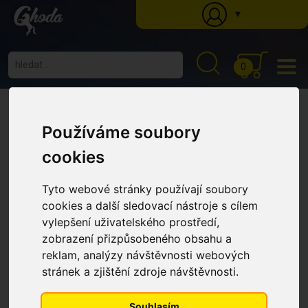
▼
0
Ghoda
»
Katalog
»
Krmné doplňky
»
Kopyta
» Laminaze pro koně se sklony ke
schvácení, kyblík 750g
Laminaze pro koně se sklony ke
Používáme soubory
schvácení, kyblík 750g
cookies
Tyto webové stránky používají soubory
cookies a další sledovací nástroje s cílem
vylepšení uživatelského prostředí,
zobrazení přizpůsobeného obsahu a
reklam, analýzy návštěvnosti webových
stránek a zjištění zdroje návštěvnosti.
Souhlasím