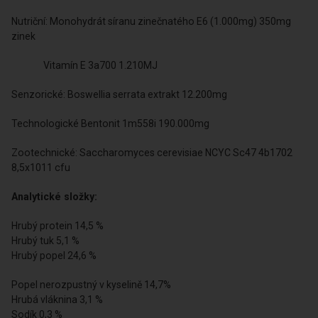
Nutriční: Monohydrát síranu zinečnatého E6 (1.000mg) 350mg
zinek
Vitamín E 3a700 1.210MJ
Senzorické: Boswellia serrata extrakt 12.200mg
Technologické Bentonit 1m558i 190.000mg
Zootechnické: Saccharomyces cerevisiae NCYC Sc47 4b1702
8,5x1011 cfu
Analytické složky:
Hrubý protein 14,5 %
Hrubý tuk 5,1 %
Hrubý popel 24,6 %
Popel nerozpustný v kyselině 14,7%
Hrubá vláknina 3,1 %
Sodík 0,3 %