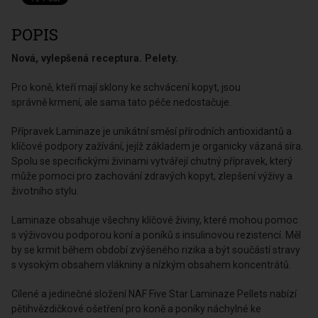
POPIS
Nová, vylepšená receptura. Pelety.
Pro koně, kteří mají sklony ke schvácení kopyt, jsou
správně krmení, ale sama tato péče nedostačuje.
Přípravek Laminaze je unikátní směsí přírodních antioxidantů a
klíčové podpory zažívání, jejíž základem je organicky vázaná síra.
Spolu se specifickými živinami vytvářejí chutný přípravek, který
může pomoci pro zachování zdravých kopyt, zlepšení výživy a
životního stylu.
Laminaze obsahuje všechny klíčové živiny, které mohou pomoc
s výživovou podporou koní a poníků s insulinovou rezistencí. Měl
by se krmit během období zvýšeného rizika a být součástí stravy
s vysokým obsahem vlákniny a nízkým obsahem koncentrátů.
Cílené a jedinečné složení NAF Five Star Laminaze Pellets nabízí
pětihvězdičkové ošetření pro koně a poníky náchylné ke