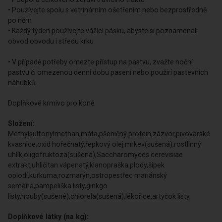
• Používejte spolu s vetrinárním ošetřením nebo bezprostředně
po něm
• Každý týden používejte vážící pásku, abyste si poznamenali
obvod obvodu i středu krku
• V případě potřeby omezte přístup na pastvu, zvažte noční
pastvu či omezenou denní dobu pasení nebo použirí pastevních
náhubků.
Doplňkové krmivo pro koně.
Složení:
Methylsulfonylmethan,máta,pšeničný protein,zázvor,pivovarské
kvasnice,oxid hořečnatý,řepkový olej,mrkev(sušená),rostlinný
uhlík,oligofruktoza(sušená),Saccharomyces cerevisiae
extrakt,uhličitan vápenatý,klanopraška plody,šípek
oplodí,kurkuma,rozmarýn,ostropestřec mariánský
semena,pampeliška listy,ginkgo
listy,houby(sušené),chlorela(sušená),lékořice,artyčok listy.
Doplňkové látky (na kg):