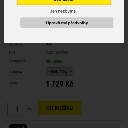
Jen nezbytné
Upravit mé předvolby
Výrobce:
NAF
EAN:
5032410017052
Dostupnost:
SKLADEM
Varianta:
1 729 Kč
Cena:
ks