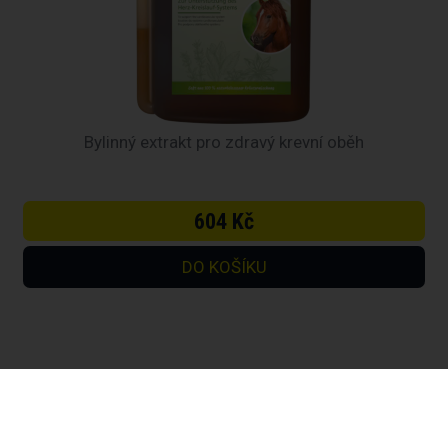
Bylinný extrakt pro zdravý krevní oběh
604 Kč