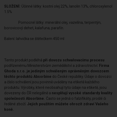
SLOŽENÍ:
Účinné látky: kostní olej 22%, lanolin 13%, chloroxylenol
1.5%
Pomocné látky: minerální olej, vazelína, terpentýn,
borovicový dehet, kalafuna, parafín.
Balení: lahvička se štětečkem 450 ml
Tento produkt podléhá
při dovozu schvalovacímu procesu
podřízenému Ministerstvům zemědělství a zdravotnictví.
Firma
Ghoda s.r.o. je
jediným schváleným oprávněným dovozcem
těchto produktů Absorbine
do České republiky. Údaje o dovozci
a číslo schválení jsou povinně uváděny na etiketě každého
produktu. Výrobky, které neobsahují tyto údaje na etiketě, jsou
dovezeny do ČR nelegálně a
nesplňují vysoké standardy kvality
společnosti Absorbine.
Často se jedná o falzifikáty, prošlé či
ředěné zboží.
Jejich použitím můžete ohrozit zdraví Vašeho
koně.