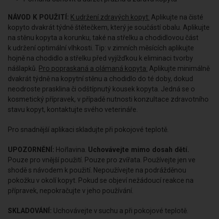
NÁVOD K POUŽITÍ:
K udržení zdravých kopyt:
Aplikujte na čisté
kopyto dvakrát týdně štětečkem, který je součástí obalu. Aplikujte
na stěnu kopyta a korunku, také na střelku a chodidlovou část
k udržení optimální vlhkosti. Tip: v zimních měsících aplikujte
hojně na chodidlo a střelku před vyjížďkou k eliminaci tvorby
nášlapků.
Pro popraskaná a olámaná kopyta:
Aplikujte minimálně
dvakrát týdně na kopytní stěnu a chodidlo do té doby, dokud
neodroste prasklina či odštípnutý kousek kopyta. Jedná se o
kosmetický přípravek, v případě nutnosti konzultace zdravotního
stavu kopyt, kontaktujte svého veterináře.
Pro snadnější aplikaci skladujte při pokojové teplotě.
UPOZORNĚNÍ:
Hořlavina.
Uchovávejte mimo dosah dětí.
Pouze pro vnější použití. Pouze pro zvířata. Používejte jen ve
shodě s návodem k použití. Nepoužívejte na podrážděnou
pokožku v okolí kopyt. Pokud se objeví nežádoucí reakce na
přípravek, nepokračujte v jeho používání.
SKLADOVÁNÍ:
Uchovávejte v suchu a při pokojové teplotě.