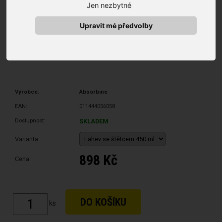
Jen nezbytné
Upravit mé předvolby
Výrobce:
Absorbine
EAN:
011444056058
Dostupnost:
SKLADEM
Varianta:
898 Kč
Cena:
ks