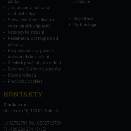
platby
prodejce
Zpracování a ochrana
osobních údajů
Registrace
Schvalování biocidních a
Partner login
veterinárních přípravků
Katalogy ke stažení
Reklamace, odstoupení od
smlouvy
Bezpečnostní listy a další
dokumenty ke stažení
Články k poučení i pro radost
Recenze Ověřeno zákazníky
Mapa prodejců
Předvolby cookies
KONTAKTY
Ghoda s.r.o.
Husinecká 10, 130 00 Praha 3
IČ: 02702789, DIČ: CZ02702789
T: +420 226 254 194, E: