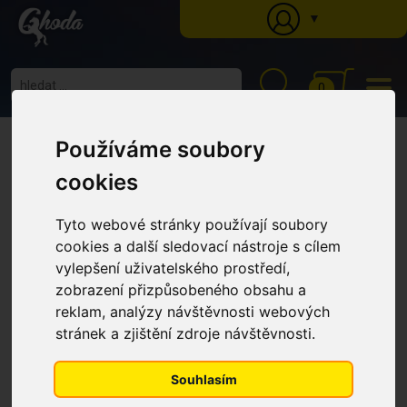
▼
0
Ghoda
»
Katalog
»
Péče o koně
»
Péče o kopyta
» Kondicionér na kopyta
Používáme soubory
Absorbine Hooflex, Lahev se štětcem 450 ml
Kondicionér na kopyta
cookies
Absorbine Hooflex, Lahev se
štětcem 450 ml
Tyto webové stránky používají soubory
cookies a další sledovací nástroje s cílem
vylepšení uživatelského prostředí,
zobrazení přizpůsobeného obsahu a
reklam, analýzy návštěvnosti webových
stránek a zjištění zdroje návštěvnosti.
Souhlasím