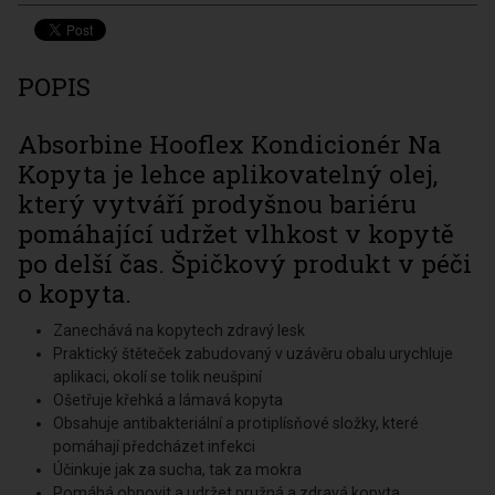
POPIS
Absorbine Hooflex Kondicionér Na
Kopyta je lehce aplikovatelný olej,
který vytváří prodyšnou bariéru
pomáhající udržet vlhkost v kopytě
po delší čas. Špičkový produkt v péči
o kopyta.
Zanechává na kopytech zdravý lesk
Praktický štěteček zabudovaný v uzávěru obalu urychluje
aplikaci, okolí se tolik neušpiní
Ošetřuje křehká a lámavá kopyta
Obsahuje antibakteriální a protiplísňové složky, které
pomáhají předcházet infekci
Účinkuje jak za sucha, tak za mokra
Pomáhá obnovit a udržet pružná a zdravá kopyta