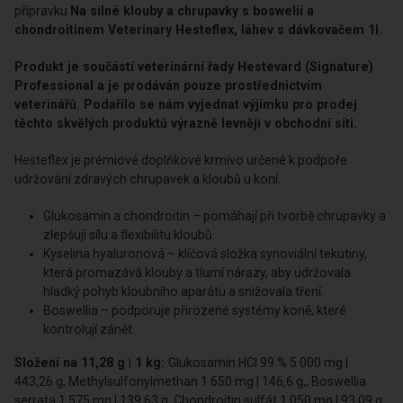
přípravku
Na silné klouby a chrupavky s boswelií a
chondroitinem Veterinary Hesteflex, láhev s dávkovačem 1l.
Produkt je součástí veterinární řady Hestevard (Signature)
Professional a je prodáván pouze prostřednictvím
veterinářů. Podařilo se nám vyjednat výjimku pro prodej
těchto skvělých produktů výrazně levněji v obchodní síti.
Hesteflex je prémiové doplňkové krmivo určené k podpoře
udržování zdravých chrupavek a kloubů u koní.
Glukosamin a chondroitin – pomáhají při tvorbě chrupavky a
zlepšují sílu a flexibilitu kloubů.
Kyselina hyaluronová – klíčová složka synoviální tekutiny,
která promazává klouby a tlumí nárazy, aby udržovala
hladký pohyb kloubního aparátu a snižovala tření.
Boswellia – podporuje přirozené systémy koně, které
kontrolují zánět.
Složení na 11,28 g | 1 kg:
Glukosamin HCl 99 % 5 000 mg |
443,26 g, Methylsulfonylmethan 1 650 mg | 146,6 g,, Boswellia
serrata 1 575 mg | 139,63 g, Chondroitin sulfát 1 050 mg | 93,09 g,