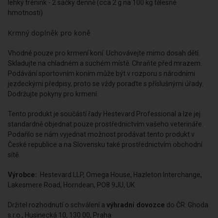
lehký trénink - 2 sáčky denně (cca 2 g na 100 kg tělesné
hmotnosti)
Krmný doplněk pro koně
Vhodné pouze pro krmení koní. Uchovávejte mimo dosah dětí.
Skladujte na chladném a suchém místě. Chraňte před mrazem.
Podávání sportovním koním může být v rozporu s národními
jezdeckými předpisy, proto se vždy poraďte s příslušnými úřady.
Dodržujte pokyny pro krmení.
Tento produkt je součástí řady Hestevard Professional a lze jej
standardně objednat pouze prostřednictvím vašeho veterináře.
Podařilo se nám vyjednat možnost prodávat tento produkt v
České republice a na Slovensku také prostřednictvím obchodní
sítě.
Výrobce:
Hestevard LLP, Omega House, Hazleton Interchange,
Lakesmere Road, Horndean, PO8 9JU, UK
Držitel rozhodnutí o schválení a
výhradní dovozce
do ČR: Ghoda
s.r.o., Husinecká 10, 130 00, Praha