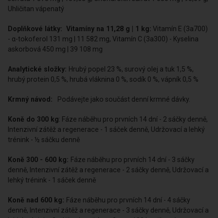
Uhličitan vápenatý
Doplňkové látky: Vitamíny na 11,28 g | 1 kg:
Vitamín E (3a700)
- α-tokoferol 131 mg | 11 582 mg, Vitamín C (3a300) - Kyselina
askorbová 450 mg | 39 108 mg
Analytické složky:
Hrubý popel 23 %, surový olej a tuk 1,5 %,
hrubý protein 0,5 %, hrubá vláknina 0 %, sodík 0 %, vápník 0,5 %
Krmný návod:
Podávejte jako součást denní krmné dávky.
Koně do 300 kg
: Fáze náběhu pro prvních 14 dní - 2 sáčky denně,
Intenzivní zátěž a regenerace - 1 sáček denně, Udržovací a lehký
trénink - ½ sáčku denně
Koně 300 - 600 kg:
Fáze náběhu pro prvních 14 dní - 3 sáčky
denně, Intenzivní zátěž a regenerace - 2 sáčky denně, Udržovací a
lehký trénink - 1 sáček denně
Koně nad 600 kg:
Fáze náběhu pro prvních 14 dní - 4 sáčky
denně, Intenzivní zátěž a regenerace - 3 sáčky denně, Udržovací a