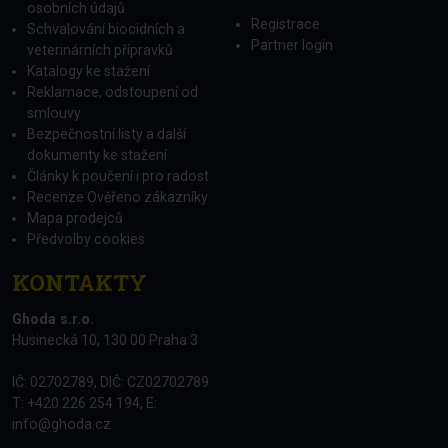
osobních údajů
Registrace
Schvalování biocidních a
Partner login
veterinárních přípravků
Katalogy ke stažení
Reklamace, odstoupení od
smlouvy
Bezpečnostní listy a další
dokumenty ke stažení
Články k poučení i pro radost
Recenze Ověřeno zákazníky
Mapa prodejců
Předvolby cookies
KONTAKTY
Ghoda s.r.o.
Husinecká 10, 130 00 Praha 3
IČ: 02702789, DIČ: CZ02702789
T: +420 226 254 194, E:
info@ghoda.cz