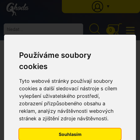
▼
0
Ghoda
»
Katalog
»
Krmné doplňky
»
Pohybový aparát
» Koncentrovaná kloubní
výživa pro koně Veterinary Hesteflex, balení 60 sáčků po 11,28g
Používáme soubory
Koncentrovaná kloubní výživa
cookies
pro koně Veterinary Hesteflex,
balení 60 sáčků po 11,28g
Tyto webové stránky používají soubory
cookies a další sledovací nástroje s cílem
vylepšení uživatelského prostředí,
NOVINKA
zobrazení přizpůsobeného obsahu a
reklam, analýzy návštěvnosti webových
stránek a zjištění zdroje návštěvnosti.
Souhlasím