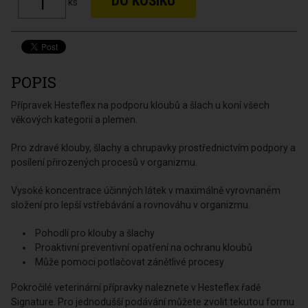
ks
POPIS
Přípravek Hesteflex na podporu kloubů a šlach u koní všech
věkových kategorií a plemen.
Pro zdravé klouby, šlachy a chrupavky prostřednictvím podpory a
posílení přirozených procesů v organizmu.
Vysoké koncentrace účinných látek v maximálně vyrovnaném
složení pro lepší vstřebávání a rovnováhu v organizmu.
Pohodlí pro klouby a šlachy
Proaktivní preventivní opatření na ochranu kloubů
Může pomoci potlačovat zánětlivé procesy
Pokročilé veterinární přípravky naleznete v Hesteflex řadě
Signature. Pro jednodušší podávání můžete zvolit tekutou formu