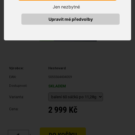
Jen nezbytné
Upravit mé předvolby
Výrobce:
Hestevard
EAN:
5055564404059
Dostupnost:
SKLADEM
Varianta:
2 999 Kč
Cena: