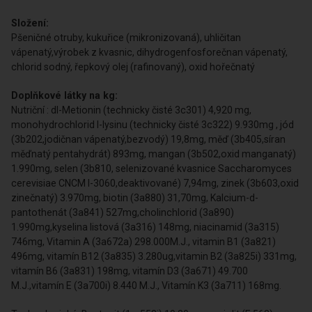
Složení:
Pšeničné otruby, kukuřice (mikronizovaná), uhličitan
vápenatý,výrobek z kvasnic, dihydrogenfosforečnan vápenatý,
chlorid sodný, řepkový olej (rafinovaný), oxid hořečnatý
Doplňkové látky na kg:
Nutriční : dl-Metionin (technicky čisté 3c301) 4,920 mg,
monohydrochlorid l-lysinu (technicky čisté 3c322) 9.930mg , jód
(3b202,jodičnan vápenatý,bezvodý) 19,8mg, měď (3b405,síran
měďnatý pentahydrát) 893mg, mangan (3b502,oxid manganatý)
1.990mg, selen (3b810, selenizované kvasnice Saccharomyces
cerevisiae CNCM I-3060,deaktivované) 7,94mg, zinek (3b603,oxid
zinečnatý) 3.970mg, biotin (3a880) 31,70mg, Kalcium-d-
pantothenát (3a841) 527mg,cholinchlorid (3a890)
1.990mg,kyselina listová (3a316) 148mg, niacinamid (3a315)
746mg, Vitamin A (3a672a) 298.000M.J., vitamin B1 (3a821)
496mg, vitamín B12 (3a835) 3.280ug,vitamin B2 (3a825i) 331mg,
vitamín B6 (3a831) 198mg, vitamín D3 (3a671) 49.700
M.J.,vitamín E (3a700i) 8.440 M.J., Vitamín K3 (3a711) 168mg.