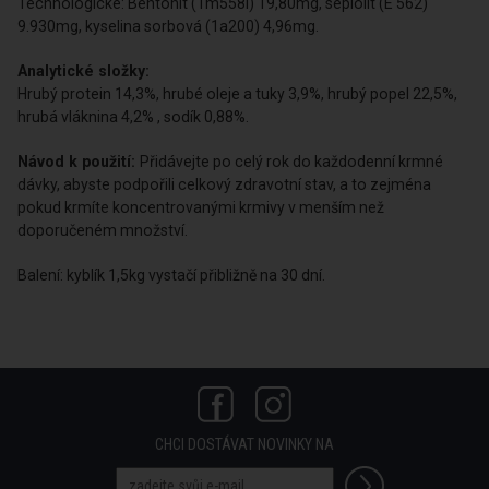
Technologické: Bentonit (1m558i) 19,80mg, sepiolit (E 562)
9.930mg, kyselina sorbová (1a200) 4,96mg.
Analytické složky:
Hrubý protein 14,3%, hrubé oleje a tuky 3,9%, hrubý popel 22,5%,
hrubá vláknina 4,2% , sodík 0,88%.
Návod k použití:
Přidávejte po celý rok do každodenní krmné
dávky, abyste podpořili celkový zdravotní stav, a to zejména
pokud krmíte koncentrovanými krmivy v menším než
doporučeném množství.
Balení: kyblík 1,5kg vystačí přibližně na 30 dní.
CHCI DOSTÁVAT NOVINKY NA