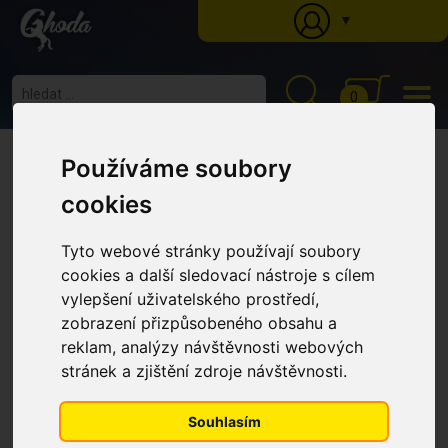
▼
0
Ghoda
»
Katalog
»
Krmné doplňky
»
Vitamíny a minerální látky
» Kompletní
Používáme soubory
vitamínovo-minerální krmný doplněk pro koně Vitamin and Mineral supplement
(Kyblík 1,5 kg)
Kompletní vitamínovo-
cookies
minerální krmný doplněk pro
Tyto webové stránky používají soubory
koně Vitamin and Mineral
cookies a další sledovací nástroje s cílem
supplement (Kyblík 1,5 kg)
vylepšení uživatelského prostředí,
zobrazení přizpůsobeného obsahu a
reklam, analýzy návštěvnosti webových
stránek a zjištění zdroje návštěvnosti.
Souhlasím