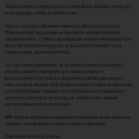
Široké spektrum vitamínových a minerálních doplňků vyvintý pro
koně a poníky v lehké až střední práci.
Strava s vysokým obsahem vlákniny je přirozená pro koně.
Vláknina poskytuje pomalu uvolňovanou energii ideální pro
udržení kondice. Z tohoto důvodu bude mnoho rekreačních koní
dostávat dostatek energie pro práci a udržení kondice ať již
pastvou nebo objemnými krmivy.
Je však nepravděpodobné, že by vláknina samotná poskytlo
všechny důležité mikroprvky pro zdraví a vitalitu. V
konzervovaných krmivech s dostatkem vlákniny jako je seno
nebo senáž je obvykle nižší obsah minerálních látek a mikroprvků,
než kůň potřebuje. U pastvy na rychlerostoucích pastvinách s
omezenou druhovou diverzitou, ve vlhkých nebo naopak
suchých oblastech to platí stejně.
NAF Vitamin and Mineral supplement poskytuje široké spektrum
vitamínů a minerálů pro zdraví a vitalitu vašich koní.
Doplňkové krmivo pro koně.