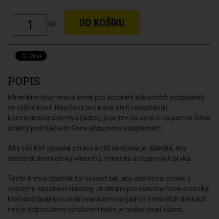
ks
POPIS
Minerálně-vitaminová směs pro doplnění základních požadavků
ve výživě koně. Navržena pro koně, kteří nedostávají
koncentrovaná krmiva (jádro), jsou tzv. na seně či na pastvě. Dříve
známý pod názvem General purpose supplement.
Aby váš kůň vypadal zdravě a cítil se skvěle je důležité, aby
dostával denní dávky vitamínů, minerálů a stopových prvků.
Tento krmný doplněk byl vyvinut tak, aby doplňoval stravu s
vysokým obsahem vlákniny. Je ideální pro všechny koně a poníky,
kteří dostávají koncentrovaná krmiva (jádro) v menších dávkách
než je doporučeno výrobcem nebo je nedostávají vůbec.