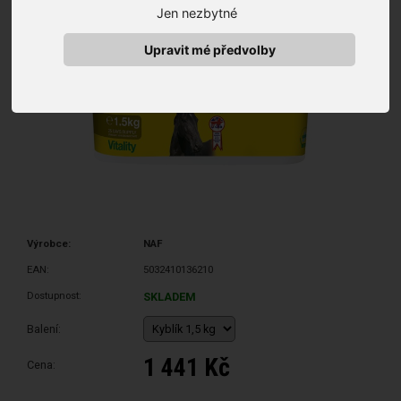
Jen nezbytné
Upravit mé předvolby
Výrobce:
NAF
EAN:
5032410136210
Dostupnost:
SKLADEM
Balení:
1 441 Kč
Cena: