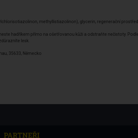
chlorisotiazolinon, methyllistiazolinon), glycerin, regenerační prostře
aneste hadříkem přímo na ošetřovanou kůži a odstraňte nečistoty. P
důrazníte lesk.
ahnau, 35633, Německo
PARTNEŘI