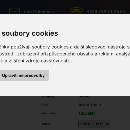
info@ghoda.cz
+420 799 51 26 51
 soubory cookies
nky používají soubory cookies a další sledovací nástroje s
MINERÁLNÍ LIZY
PÉČE O KONĚ
KRMNÉ DOPLŇKY
ostředí, zobrazení přizpůsobeného obsahu a reklam, analý
 a zjištění zdroje návštěvnosti.
a a kožené výrobky Lederschaum (Láhev, 200 ml)
žené výrobky Lederschaum (L
Upravit mé předvolby
Výrobce:
Leovet
EAN:
4033081120394
Dostupnost:
SKLADEM
Balení: