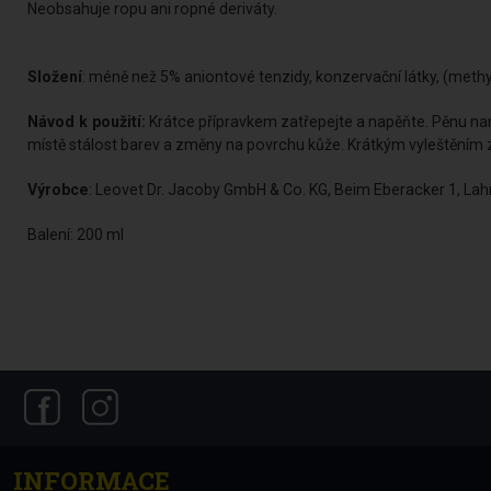
Neobsahuje ropu ani ropné deriváty.
Složení
: méně než 5% aniontové tenzidy, konzervační látky, (methyl
Návod k použití:
Krátce přípravkem zatřepejte a napěňte. Pěnu n
místě stálost barev a změny na povrchu kůže. Krátkým vyleštěním z
Výrobce
: Leovet Dr. Jacoby GmbH & Co. KG, Beim Eberacker 1, L
Balení: 200 ml
INFORMACE