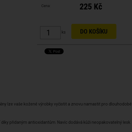
225 Kč
Cena:
ks
 pěny lze vaše kožené výrobky vyčistit a znovu namastit pro dlouhodobé
ání díky přidaným antioxidantům. Navíc dodává kůži neopakovatelný lesk.