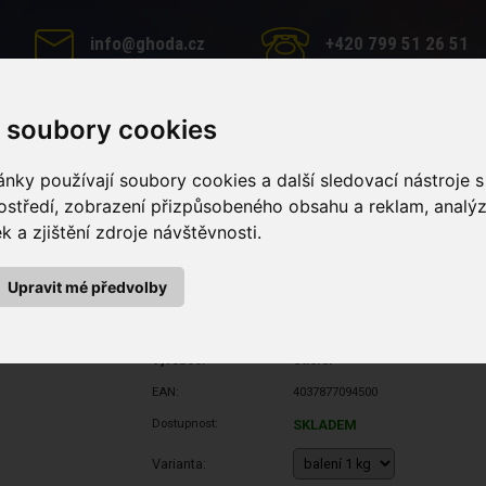
info@ghoda.cz
+420 799 51 26 51
 soubory cookies
MINERÁLNÍ LIZY
PÉČE O KONĚ
KRMNÉ DOPLŇKY
nky používají soubory cookies a další sledovací nástroje s
ostředí, zobrazení přizpůsobeného obsahu a reklam, analý
 a zjištění zdroje návštěvnosti.
k, balení 1 kg
 kg
Upravit mé předvolby
Výrobce:
Stiefel
EAN:
4037877094500
Dostupnost:
SKLADEM
Varianta: