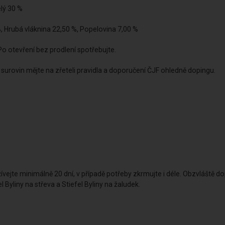
lý 30 %
%, Hrubá vláknina 22,50 %, Popelovina 7,00 %
Po otevření bez prodlení spotřebujte.
surovin mějte na zřeteli pravidla a doporučení ČJF ohledně dopingu.
vejte minimálně 20 dní, v případě potřeby zkrmujte i déle. Obzvláště d
 Byliny na střeva a Stiefel Byliny na žaludek.