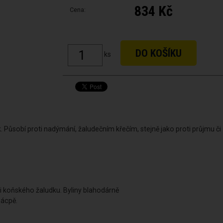
834 Kč
Cena:
ks
 Působí proti nadýmání, žaludečním křečím, stejně jako proti průjmu č
aci koňského žaludku. Byliny blahodárně
zácpě.