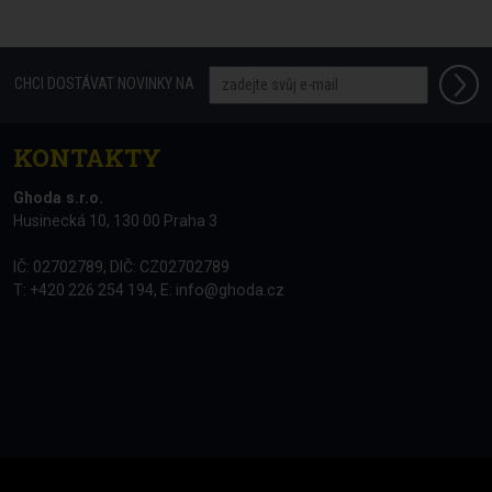
CHCI DOSTÁVAT NOVINKY NA
KONTAKTY
Ghoda s.r.o.
Husinecká 10, 130 00 Praha 3
IČ: 02702789, DIČ: CZ02702789
T: +420 226 254 194, E:
info@ghoda.cz