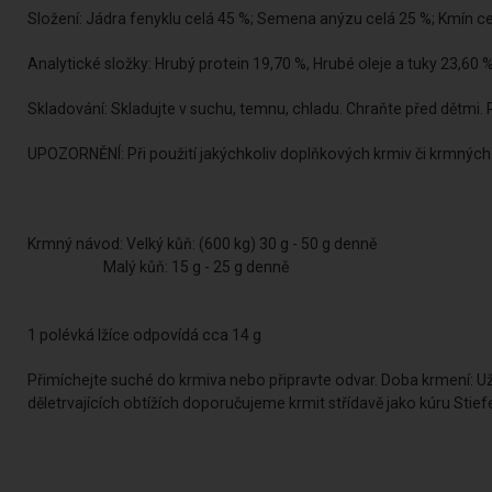
Složení: Jádra fenyklu celá 45 %; Semena anýzu celá 25 %; Kmín ce
Analytické složky: Hrubý protein 19,70 %, Hrubé oleje a tuky 23,60 
Skladování: Skladujte v suchu, temnu, chladu. Chraňte před dětmi. 
UPOZORNĚNÍ: Při použití jakýchkoliv doplňkových krmiv či krmných 
Krmný návod: Velký kůň: (600 kg) 30 g - 50 g denně
Malý kůň: 15 g - 25 g denně
1 polévká lžíce odpovídá cca 14 g
Přimíchejte suché do krmiva nebo připravte odvar. Doba krmení: Uží
děletrvajících obtížích doporučujeme krmit střídavě jako kúru Stiefel