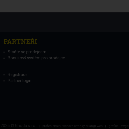
PARTNEŘI
Staňte se prodejcem
Bonusový systém pro prodejce
Registrace
Partner login
2026 © Ghoda s.r.o.
|
profesionální webové stránky: triangl web
|
grafika: dwgd