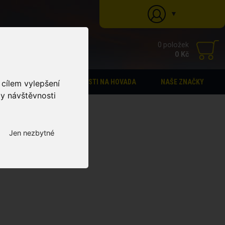
▼
0 položek
0 Kč
STÁJOVÁ LÉKÁRNA
PASTI NA HOVADA
NAŠE ZNAČKY
 cílem vylepšení
zy návštěvnosti
Jen nezbytné