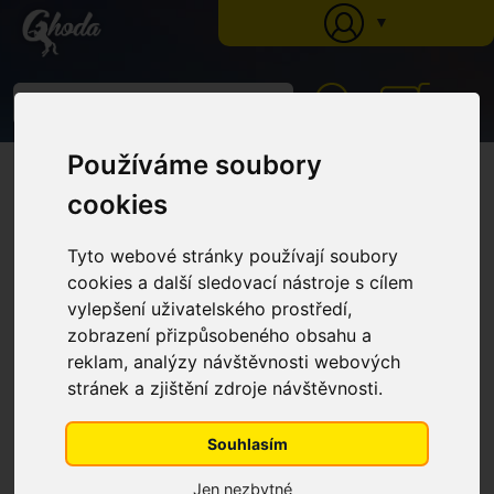
▼
0
Používáme soubory
Ghoda
»
Katalog
»
Péče o koně
»
Péče o kopyta
» Bylinný olej na kopyta,
nádobka se štětcem 450 ml
cookies
Bylinný olej na kopyta, nádobka
se štětcem 450 ml
Tyto webové stránky používají soubory
cookies a další sledovací nástroje s cílem
vylepšení uživatelského prostředí,
zobrazení přizpůsobeného obsahu a
reklam, analýzy návštěvnosti webových
stránek a zjištění zdroje návštěvnosti.
Souhlasím
Jen nezbytné