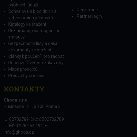
osobních údajů
Registrace
Schvalování biocidních a
Partner login
veterinárních přípravků
Katalogy ke stažení
Reklamace, odstoupení od
smlouvy
Bezpečnostní listy a další
dokumenty ke stažení
Články k poučení i pro radost
Recenze Ověřeno zákazníky
Mapa prodejců
Předvolby cookies
KONTAKTY
Ghoda s.r.o.
Husinecká 10, 130 00 Praha 3
IČ: 02702789, DIČ: CZ02702789
T: +420 226 254 194, E:
info@ghoda.cz