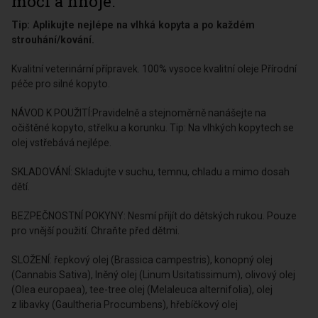
moči a hnoje.
Tip: Aplikujte nejlépe na vlhká kopyta a po každém
strouhání/kování.
Kvalitní veterinární přípravek. 100% vysoce kvalitní oleje Přírodní
péče pro silné kopyto.
NÁVOD K POUŽITÍ:Pravidelně a stejnoměrně nanášejte na
očištěné kopyto, střelku a korunku. Tip: Na vlhkých kopytech se
olej vstřebává nejlépe.
SKLADOVÁNÍ: Skladujte v suchu, temnu, chladu a mimo dosah
dětí.
BEZPEČNOSTNÍ POKYNY: Nesmí přijít do dětských rukou. Pouze
pro vnější použití. Chraňte před dětmi.
SLOŽENÍ: řepkový olej (Brassica campestris), konopný olej
(Cannabis Sativa), lněný olej (Linum Usitatissimum), olivový olej
(Olea europaea), tee-tree olej (Melaleuca alternifolia), olej
z libavky (Gaultheria Procumbens), hřebíčkový olej