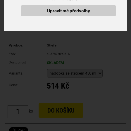
Upravit mé předvolby
Výrobce:
Stiefel
EAN:
4037877090816
Dostupnost:
SKLADEM
Varianta:
514 Kč
Cena:
ks