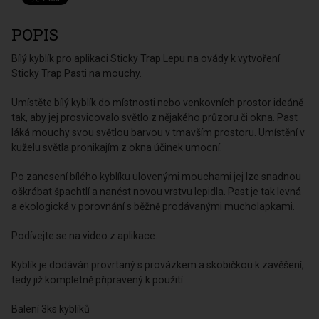
POPIS
Bílý kyblík pro aplikaci Sticky Trap Lepu na ovády k vytvoření
Sticky Trap Pasti na mouchy.
Umístěte bílý kyblík do místnosti nebo venkovních prostor ideáně
tak, aby jej prosvicovalo světlo z nějakého průzoru či okna. Past
láká mouchy svou světlou barvou v tmavším prostoru. Umístění v
kuželu světla pronikajím z okna účinek umocní.
Po zanesení bílého kyblíku ulovenými mouchami jej lze snadnou
oškrábat špachtlí a nanést novou vrstvu lepidla. Past je tak levná
a ekologická v porovnání s běžně prodávanými mucholapkami.
Podívejte se na video z aplikace.
Kyblík je dodáván provrtaný s provázkem a skobičkou k zavěšení,
tedy již kompletně připravený k použití.
Balení 3ks kyblíků