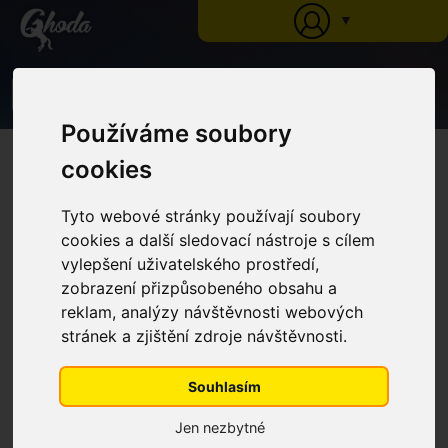
▼
0
Používáme soubory
Ghoda
»
Katalog
»
Pasti na hovada
» Bílý kyblík k výrobě pasti na mouchy
Sticky Trap, Set 3 ks
cookies
Bílý kyblík k výrobě pasti na
mouchy Sticky Trap, Set 3 ks
Tyto webové stránky používají soubory
cookies a další sledovací nástroje s cílem
vylepšení uživatelského prostředí,
zobrazení přizpůsobeného obsahu a
reklam, analýzy návštěvnosti webových
stránek a zjištění zdroje návštěvnosti.
Souhlasím
Jen nezbytné