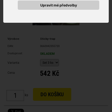
Upravit mé předvolby
Výrobce:
Sticky-trap
EAN:
0660042355720
Dostupnost:
SKLADEM
Varianta:
542 Kč
Cena:
ks