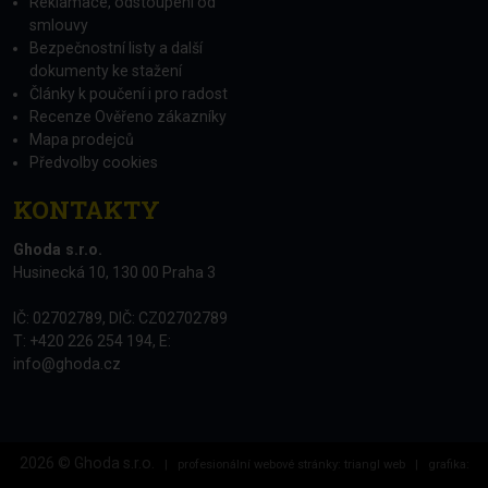
Reklamace, odstoupení od
smlouvy
Bezpečnostní listy a další
dokumenty ke stažení
Články k poučení i pro radost
Recenze Ověřeno zákazníky
Mapa prodejců
Předvolby cookies
KONTAKTY
Ghoda s.r.o.
Husinecká 10, 130 00 Praha 3
IČ: 02702789, DIČ: CZ02702789
T: +420 226 254 194, E:
info@ghoda.cz
2026 © Ghoda s.r.o.
|
profesionální webové stránky: triangl web
|
grafika: