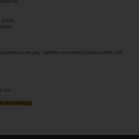
osový olej
 dutině.
dutině.
vá zvířata a alergiky. Zajistěte neomezený přístup k pitné vodě.
54 194
Í SPOLUPRÁCI.