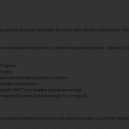
 je potřeba ať už jako důsledek šlechtění nebo denního režimu koní. Přír
.
ech a dosahují všech povrchů, včetně mezizubních prostor. Zápach z úst 
 hygienu.
 funkci.
orovat normální konzistenci stolice.
rmální trávicí funkci.
etězcem (MCT) pro snadno dostupnou energii.
mastných kyselin (včetně omega-3 a omega-6).
ro zdraví a představuje účinnou přírodní péči o zuby s pozitivním dop