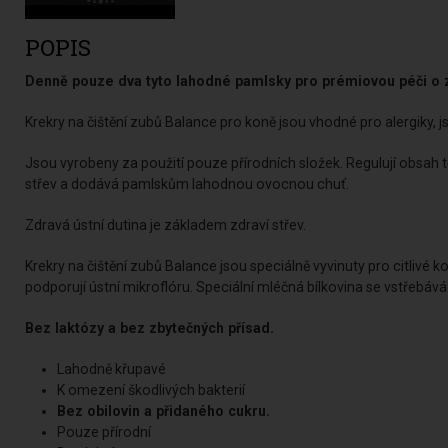
POPIS
Denně pouze dva tyto lahodné pamlsky pro prémiovou péči o 
Krekry na čištění zubů Balance pro koně jsou vhodné pro alergiky, 
Jsou vyrobeny za použití pouze přírodních složek. Regulují obsah t
střev a dodává pamlskům lahodnou ovocnou chuť.
Zdravá ústní dutina je základem zdraví střev.
Krekry na čištění zubů Balance jsou speciálně vyvinuty pro citlivé k
podporují ústní mikroflóru. Speciální mléčná bílkovina se vstřebává
Bez laktózy a bez zbytečných přísad.
Lahodně křupavé
K omezení škodlivých bakterií
Bez obilovin a přidaného cukru.
Pouze přírodní