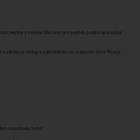
odní peptidy z mléčné bílkoviny tyto peptidy podporují a snižují
a záněty se snižují a zubní kámen se rozpouští. Ústní flóra je
adem na pohodu zvířat.