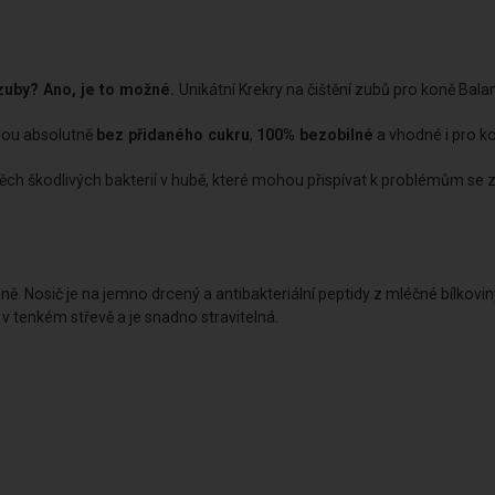
zuby? Ano, je to možné.
Unikátní Krekry na čištění zubů pro koně Bala
jsou absolutně
bez přidaného cukru
,
100% bezobilné
a vhodné i pro k
ěch škodlivých bakterií v hubě, které mohou přispívat k problémům se 
oně. Nosič je na jemno drcený a antibakteriální peptidy z mléčné bílkovi
 v tenkém střevě a je snadno stravitelná.