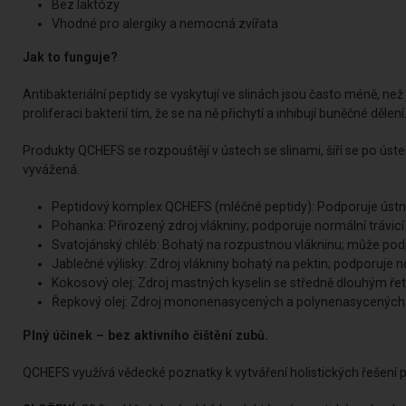
Bez laktózy
Vhodné pro alergiky a nemocná zvířata
Jak to funguje?
Antibakteriální peptidy se vyskytují ve slinách jsou často méně, než
proliferaci bakterií tím, že se na ně přichytí a inhibují buněčné dělení
Produkty QCHEFS se rozpouštějí v ústech se slinami, šíří se po úst
vyvážená.
Peptidový komplex QCHEFS (mléčné peptidy): Podporuje ústní
Pohanka: Přirozený zdroj vlákniny; podporuje normální trávicí
Svatojánský chléb: Bohatý na rozpustnou vlákninu; může podp
Jablečné výlisky: Zdroj vlákniny bohatý na pektin; podporuje no
Kokosový olej: Zdroj mastných kyselin se středně dlouhým ř
Řepkový olej: Zdroj mononenasycených a polynenasycených 
Plný účinek – bez aktivního čištění zubů.
QCHEFS využívá vědecké poznatky k vytváření holistických řešení p