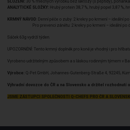
SLOŽENÍ:
30 % mléčných výrobků bez laktózy (s peptidy), pohanka, k
ANALYTICKÉ SLOŽKY:
Hrubý protein 38,7 %, hrubý popel 3,87 %, hr
KRMNÝ NÁVOD
: Denní péče o zuby: 2 krekry po krmení – ideální po
Pro prevenci zánětu: 2 krekry po krmení – ideální po dávce se
Sáček 63g vydrží týden.
UPOZORNĚNÍ: Tento krmný doplněk pro koně je vhodný i pro hříbata a 
Vyrobeno udržitelným způsobem a s láskou rodinným týmem v Ba
Výrobce:
Q-Pet GmbH, Johannes-Gutenberg-Straße 4, 92245, K
Výhradní dovozce do ČR a na Slovensko a držitel rozhodnutí o
JSME ZÁSTUPCI SPOLEČNOSTI Q-CHEFS PRO ČR A SLOVENS