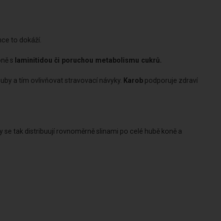
nce to dokáží.
oně s
laminitidou či poruchou metabolismu cukrů.
zuby a tím ovlivňovat stravovací návyky.
Karob
podporuje zdraví
ny se tak distribuují rovnoměrně slinami po celé hubě koně a