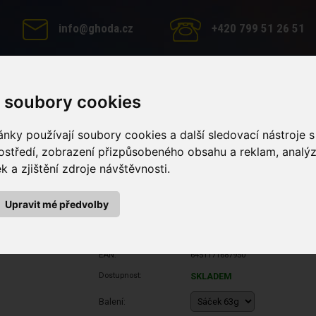
info@ghoda.cz
+420 799 51 26 51
 soubory cookies
MINERÁLNÍ LIZY
PÉČE O KONĚ
KRMNÉ DOPLŇKY
nky používají soubory cookies a další sledovací nástroje s
ostředí, zobrazení přizpůsobeného obsahu a reklam, analý
ů pro koně Balance (Sáček 63g)
 a zjištění zdroje návštěvnosti.
í zubů pro koně Balance (Sáč
Upravit mé předvolby
Výrobce:
Q-Chefs zdravé žvýkání
EAN:
6451171687950
Dostupnost:
SKLADEM
Balení: