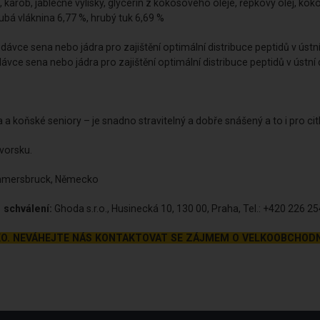
arob, jablečné výlisky, glycerin z kokosového oleje, řepkový olej, kok
ubá vláknina 6,77 %, hrubý tuk 6,69 %
 dávce sena nebo jádra pro zajištění optimální distribuce peptidů v ústní
na nebo jádra pro zajištění optimální distribuce peptidů v ústní 
koňské seniory – je snadno stravitelný a dobře snášený a to i pro citli
vorsku.
ümmersbruck, Německo
 schválení:
Ghoda s.r.o., Husinecká 10, 130 00, Praha, Tel.: +420 226 2
KO. NEVÁHEJTE NÁS KONTAKTOVAT SE ZÁJMEM O VELKOOBCHODN