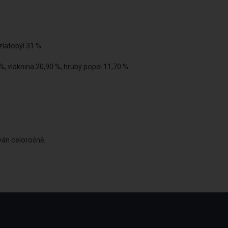
 zlatobýl 31 %
%, vláknina 20,90 %, hrubý popel 11,70 %
ván celoročně.