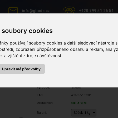
info@ghoda.cz
+420 799 51 26 51
 soubory cookies
nky používají soubory cookies a další sledovací nástroje s
MINERÁLNÍ LIZY
PÉČE O KONĚ
KRMNÉ DOPLŇKY
ostředí, zobrazení přizpůsobeného obsahu a reklam, analý
 a zjištění zdroje návštěvnosti.
ouby (Sáček, 1 kg)
uby (Sáček, 1 kg)
Upravit mé předvolby
Výrobce:
Stiefel
EAN:
4037877102311
Dostupnost:
SKLADEM
Balení: