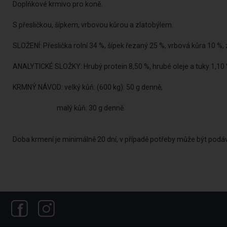
Doplňkové krmivo pro koně.
S přesličkou, šípkem, vrbovou kůrou a zlatobýlem.
SLOŽENÍ: Přeslička rolní 34 %, šípek řezaný 25 %, vrbová kůra 10 %,
ANALYTICKÉ SLOŽKY: Hrubý protein 8,50 %, hrubé oleje a tuky 1,10 
KRMNÝ NÁVOD: velký kůň: (600 kg): 50 g denně,
malý kůň: 30 g denně.
Doba krmení je minimálně 20 dní, v případě potřeby může být podá