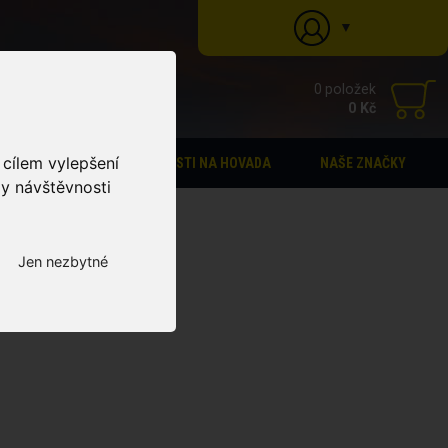
▼
0 položek
0 Kč
 cílem vylepšení
STÁJOVÁ LÉKÁRNA
PASTI NA HOVADA
NAŠE ZNAČKY
zy návštěvnosti
Jen nezbytné