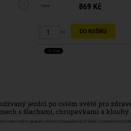
869 Kč
Cena:
ks
 užívaný jezdci po celém světě pro zdrav
lémech s šlachami, chrupavkami a klouby.
lení vazivového aparátu včetně chrupavkových tkání. U starších koní ta