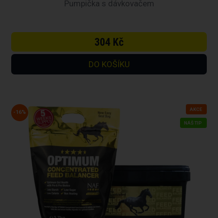
Pumpička s dávkovačem
304 Kč
AKCE
-16%
NÁŠ TIP