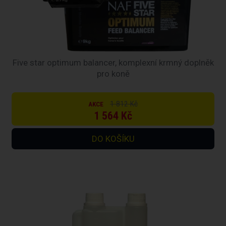
Five star optimum balancer, komplexní krmný doplněk
pro koně
1 812 Kč
AKCE
1 564 Kč