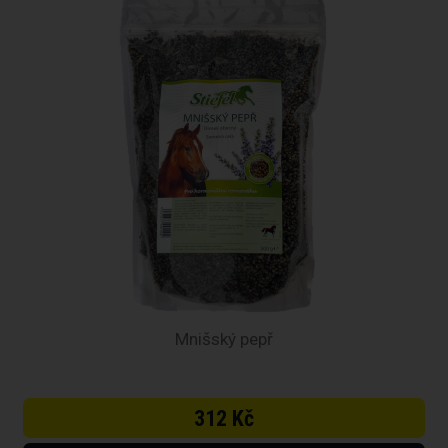
Mnišský pepř
312 Kč