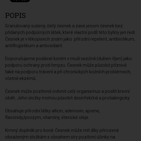
POPIS
Granulovaný sušený, čistý česnek a zase jenom česnek bez
přidaných podpůrných látek, které vlastní podíl této byliny jen ředí.
Česnek je v lékopisech znám jako přírodní repelent, antibiotikum,
antiflogistikum a antioxidant.
Doporučujeme podávat koním v muší sezóně (duben-říjen) jako
podporu ochrany proti hmyzu. Česnek může působit příznivě
také na podporu trávení a při chronických kožních problémech,
včetně ekzémů.
Česnek může pozitivně ovlivnit celý organismus a posílit krevní
oběh. Jeho složky mohou působit desinfekčně a protialergicky.
Obsahuje přírodní látky allicin, adenosin, ajoene,
flavonidy,lysozym, vitamíny, éterické oleje.
Krmný doplněk pro koně: Česnek může mít díky přirozeně
obsaženým složkám s obsahem síry pozitivní účinky na