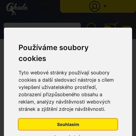
▼
0
Ghoda
»
Katalog
»
Krmné doplňky
»
Dýchání
» Česnek granulovaný (Kyblík 3
Používáme soubory
kg)
Česnek granulovaný (Kyblík 3
cookies
kg)
Tyto webové stránky používají soubory
cookies a další sledovací nástroje s cílem
vylepšení uživatelského prostředí,
zobrazení přizpůsobeného obsahu a
reklam, analýzy návštěvnosti webových
stránek a zjištění zdroje návštěvnosti.
Souhlasím