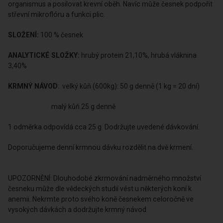
organismus a posilovat krevní oběh. Navíc může česnek podpořit
střevní mikroflóru a funkci plic.
SLOŽENÍ:
100 % česnek
ANALYTICKÉ SLOŽKY:
hrubý protein 21,10%, hrubá vláknina
3,40%
KRMNÝ NÁVOD
: velký kůň (600kg): 50 g denně (1 kg = 20 dní)
malý kůň 25 g denně
1 odměrka odpovídá cca 25 g. Dodržujte uvedené dávkování.
Doporučujeme denní krmnou dávku rozdělit na dvě krmení.
UPOZORNĚNÍ: Dlouhodobé zkrmování nadměrného množství
česneku může dle vědeckých studií vést u některých koní k
anemii. Nekrmte proto svého koně česnekem celoročně ve
vysokých dávkách a dodržujte krmný návod