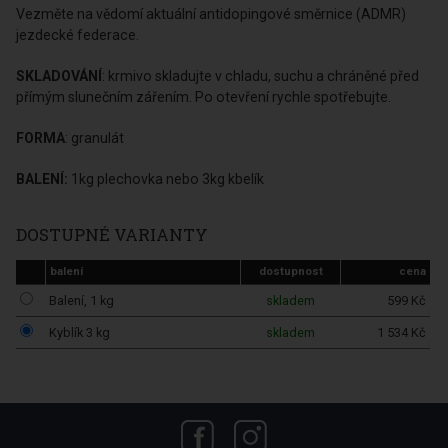
Vezměte na vědomí aktuální antidopingové směrnice (ADMR)
jezdecké federace.
SKLADOVÁNÍ
: krmivo skladujte v chladu, suchu a chráněné před
přímým slunečním zářením. Po otevření rychle spotřebujte.
FORMA
: granulát
BALENÍ:
1kg plechovka nebo 3kg kbelík
DOSTUPNÉ VARIANTY
balení
dostupnost
cena
Balení, 1 kg
skladem
599 Kč
Kyblík 3 kg
skladem
1 534 Kč