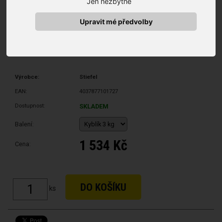
Jen nezbytné
Upravit mé předvolby
Výrobce:
Stiefel
EAN:
4037877101727
Dostupnost:
SKLADEM
Balení:
1 534 Kč
Cena:
ks