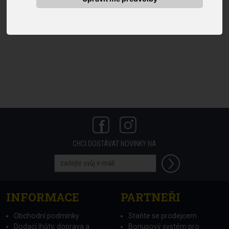
CHCI DOSTÁVAT NOVINKY NA
INFORMACE
PARTNEŘI
Obchodní podmínky
Staňte se prodejcem
Dodací lhůty, doprava a
Bonusový systém pro