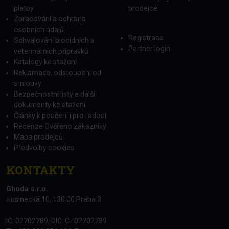
platby
prodejce
Zpracování a ochrana
osobních údajů
Registrace
Schvalování biocidních a
Partner login
veterinárních přípravků
Katalogy ke stažení
Reklamace, odstoupení od
smlouvy
Bezpečnostní listy a další
dokumenty ke stažení
Články k poučení i pro radost
Recenze Ověřeno zákazníky
Mapa prodejců
Předvolby cookies
KONTAKTY
Ghoda s.r.o.
Husinecká 10, 130 00 Praha 3
IČ: 02702789, DIČ: CZ02702789