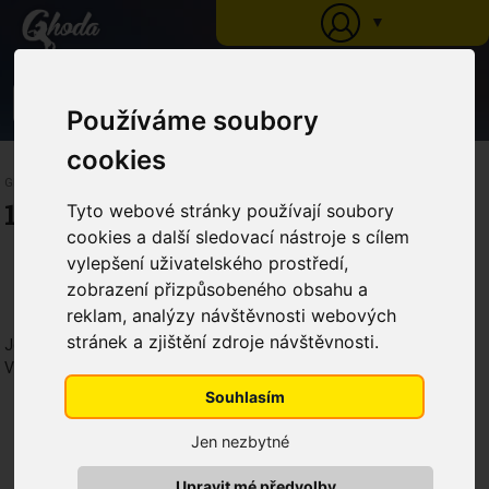
▼
0
Používáme soubory
cookies
Ghoda
»
Katalog
1. ADVENT
Tyto webové stránky používají soubory
cookies a další sledovací nástroje s cílem
vylepšení uživatelského prostředí,
zobrazení přizpůsobeného obsahu a
reklam, analýzy návštěvnosti webových
stránek a zjištění zdroje návštěvnosti.
Je nám líto, ale zobrazení této kategorie je omezeno.
Vyberte si z naší aktuální nabídky.
Souhlasím
Jen nezbytné
Upravit mé předvolby